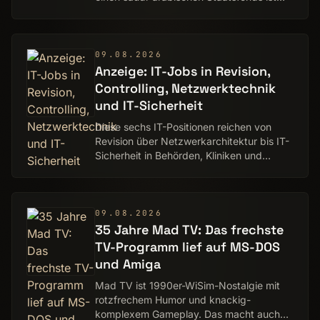
genehmigt. Auf ComputerBase schaffte es
diese Schlagzeile zur Meldung der
Woche, w…
09.08.2026
Anzeige: IT-Jobs in Revision,
Controlling, Netzwerktechnik
und IT-Sicherheit
Diese sechs IT-Positionen reichen von
Revision über Netzwerkarchitektur bis IT-
Sicherheit in Behörden, Kliniken und
Industrie.
09.08.2026
35 Jahre Mad TV: Das frechste
TV-Programm lief auf MS-DOS
und Amiga
Mad TV ist 1990er-WiSim-Nostalgie mit
rotzfrechem Humor und knackig-
komplexem Gameplay. Das macht auch