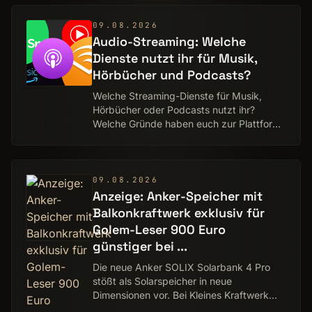
der Entwickler die höchste Ri…
09.08.2026
Audio-Streaming: Welche
Dienste nutzt ihr für Musik,
Hörbücher und Podcasts?
Welche Streaming-Dienste für Musik,
Hörbücher oder Podcasts nutzt ihr?
Welche Gründe haben euch zur Plattform
eurer Wahl geführt? Und was kostet das
jeden Monat? In der heutigen
Sonntagsfrage geht es …
09.08.2026
Anzeige: Anker-Speicher mit
Balkonkraftwerk exklusiv für
Golem-Leser 900 Euro
günstiger bei ...
Die neue Anker SOLIX Solarbank 4 Pro
stößt als Solarspeicher in neue
Dimensionen vor. Bei Kleines Kraftwerk
wird sie mit einem Balkonkraftwerk