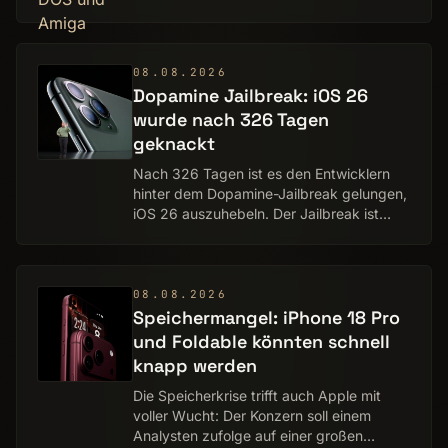
heute noch erstaunlich viel Spaß. Von Olaf
Bleich und Benedikt Plass-Fleßenkämper
08.08.2026
Dopamine Jailbreak: iOS 26
wurde nach 326 Tagen
geknackt
Nach 326 Tagen ist es den Entwicklern
hinter dem Dopamine-Jailbreak gelungen,
iOS 26 auszuhebeln. Der Jailbreak ist
aber rootless und funktioniert nur auf
Modellen mit A12- oder A13-Chip.
Zeitgleich u…
08.08.2026
Speichermangel: iPhone 18 Pro
und Foldable könnten schnell
knapp werden
Die Speicherkrise trifft auch Apple mit
voller Wucht: Der Konzern soll einem
Analysten zufolge auf einer großen