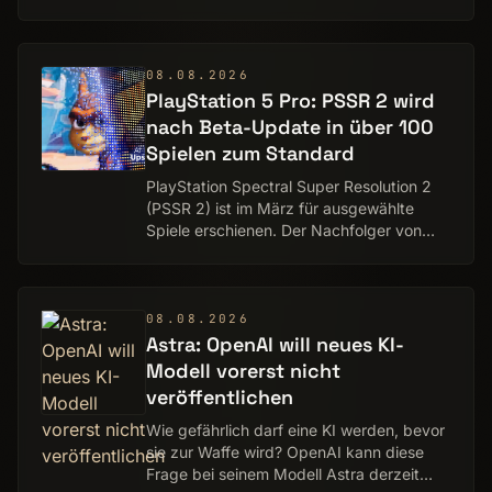
Anzahl noch nicht gepackter Chips bei
TSMC hocken, die auf Speicherchips
warten. Das iPh…
08.08.2026
PlayStation 5 Pro: PSSR 2 wird
nach Beta-Update in über 100
Spielen zum Standard
PlayStation Spectral Super Resolution 2
(PSSR 2) ist im März für ausgewählte
Spiele erschienen. Der Nachfolger von
PSSR musste jedoch bisher in vielen
Spielen manuell in den
Systemeinstellungen freige…
08.08.2026
Astra: OpenAI will neues KI-
Modell vorerst nicht
veröffentlichen
Wie gefährlich darf eine KI werden, bevor
sie zur Waffe wird? OpenAI kann diese
Frage bei seinem Modell Astra derzeit