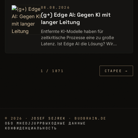
Bröde
08.08.2026
(g+) Edge AI: Gegen KI mit
langer Leitung
Entfernte KI-Modelle haben für
zeitkritische Prozesse eine zu große
Latenz. Ist Edge AI die Lösung? Wir
zeigen, welche Anbieter was im Katalog
haben und geben Firmen eine
Entscheidungshilfe. Ein Ratge…
1 / 1871
СТАРЕЕ →
© 2026 ·
JOSEF SEJREK
· BUDBRAIN.DE
ОБО МНЕ
DJJUPP
ВЫХОДНЫЕ ДАННЫЕ
КОНФИДЕНЦИАЛЬНОСТЬ