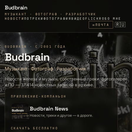
Budbrain
МУЗЫКАНТ · ФОТОГРАФ · РАЗРАБОТЧИК
НОВОСТИ
ПО
ТРЕКИ
ФОТОГРАФИЯ
ВИДЕО
FLICKR
ОБО МНЕ
🇷🇺
✉
ПОЧТА
BUDBRAIN · С 2001 ГОДА
Budbrain
Музыкант
·
Фотограф
·
Разработчик
Новости железа и музыки, собственные треки, фотогалереи
и ПО — 37.414 новостных записей в архиве.
ПРИЛОЖЕНИЕ-КОМПАНЬОН
Budbrain News
Новости, треки и другое — в дороге.
СКАЧАТЬ БЕСПЛАТНО