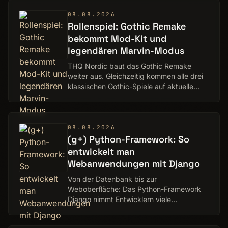
08.08.2026
Rollenspiel: Gothic Remake
bekommt Mod-Kit und
legendären Marvin-Modus
THQ Nordic baut das Gothic Remake
weiter aus. Gleichzeitig kommen alle drei
klassischen Gothic-Spiele auf aktuelle
Konsolen.
08.08.2026
(g+) Python-Framework: So
entwickelt man
Webanwendungen mit Django
Von der Datenbank bis zur
Weboberfläche: Das Python-Framework
Django nimmt Entwicklern viele
Routineaufgaben ab. Wir zeigen, wie es
funktioniert. Ein Deep Dive von Michael