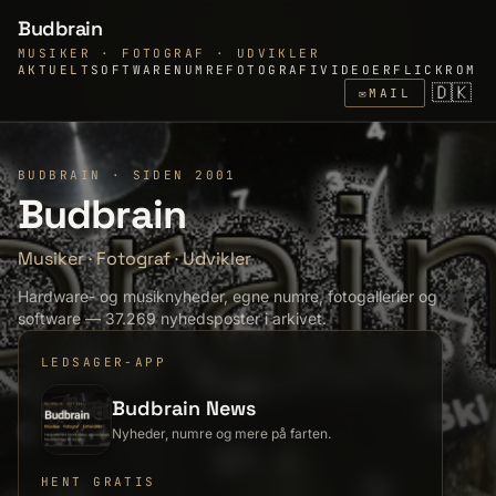
Budbrain
MUSIKER · FOTOGRAF · UDVIKLER
AKTUELT
SOFTWARE
NUMRE
FOTOGRAFI
VIDEOER
FLICKR
OM
🇩🇰
✉
MAIL
BUDBRAIN · SIDEN 2001
Budbrain
Musiker
·
Fotograf
·
Udvikler
Hardware- og musiknyheder, egne numre, fotogallerier og
software — 37.269 nyhedsposter i arkivet.
LEDSAGER-APP
Budbrain News
Nyheder, numre og mere på farten.
HENT GRATIS