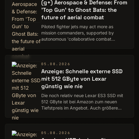
(g+) Aerospace & Defense: From
'Top Gun' to Ghost Bats: the
future of aerial combat
Piloted fighter jets may act more as
mission commanders, supported by
autonomous 'collaborative combat
aircraft' Von Sylvia Pfeifer
05.08.2026
Anzeige: Schnelle externe SSD
mit 512 GByte von Lexar
günstig wie nie
Die noch relativ neue Lexar ES3 SSD mit
512 GByte ist bei Amazon zum neuen
Tiefstpreis im Angebot. Auch größere
Modelle sind erhältlich.
05.08.2026