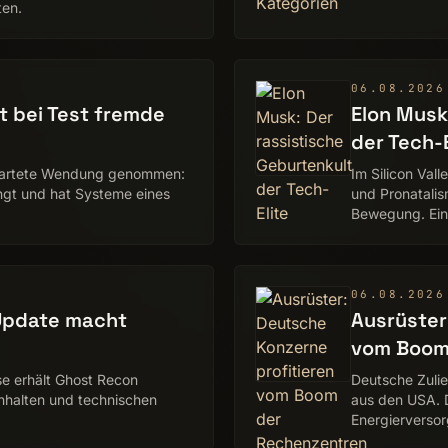
ten.
06.08.2026
t bei Test fremde
Elon Musk
der Tech-E
rwartete Wendung genommen:
Im Silicon Val
langt und hat Systeme eines
und Pronatalis
Bewegung. Ein
06.08.2026
Update macht
Ausrüster
vom Boom 
e erhält Ghost Recon
Deutsche Zulie
nhalten und technischen
aus den USA. 
Energierversor