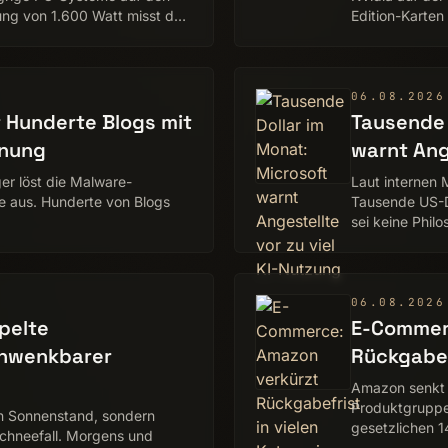
ung von 1.600 Watt misst das
Edition-Karte
f…
UVP über „Veri
06.08.2026
t Hunderte Blogs mit
Tausende 
rnung
warnt Ange
er löst die Malware-
Laut internen 
e aus. Hunderte von Blogs
Tausende US-D
sei keine Philo
06.08.2026
pelte
E-Commer
chwenkbarer
Rückgabef
Amazon senkt d
Produktgruppe
en Sonnenstand, sondern
gesetzlichen 1
Schneefall. Morgens und