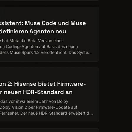
ssistent: Muse Code und Muse
 definieren Agenten neu
 hat Meta die Beta-Version eines
rten Coding-Agenten auf Basis des neuen
ells Muse Spark 1.2 veröffentlicht. Das System
 Softwareentwicklung über g…
ion 2: Hisense bietet Firmware-
r neuen HDR-Standard an
 das vor etwa einem Jahr von Dolby
Dolby Vision 2 per Firmware-Update auf
Fernseher. Der neue HDR-Standard erweitert die
hnologie um eine Reihe neu…