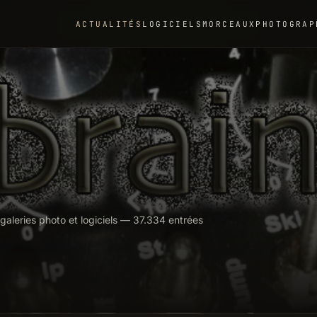
ACTUALITÉS
LOGICIELS
MORCEAUX
PHOTOGRAP
R
aleries photo et logiciels — 37.334 entrées