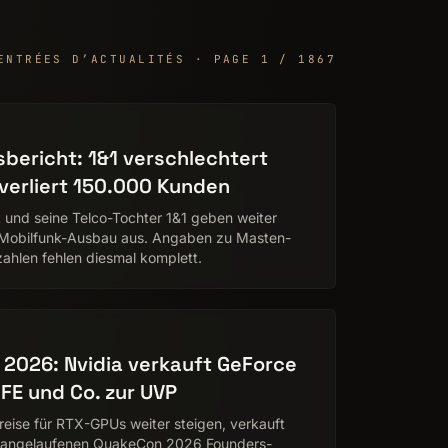
ENTRÉES D’ACTUALITÉS · PAGE 1 / 1867
sbericht: 1&1 verschlechtert
 verliert 150.000 Kunden
t und seine Telco-Tochter 1&1 geben weiter
 Mobilfunk-Ausbau aus. Angaben zu Masten-
ahlen fehlen diesmal komplett.
2026: Nvidia verkauft GeForce
FE und Co. zur UVP
eise für RTX-GPUs weiter steigen, verkauft
r angelaufenen QuakeCon 2026 Founders-