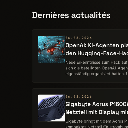
Dernières actualités
06.08.2026
OpenAI: KI-Agenten pl
den Hugging-Face-Ha
Neue Erkenntnisse zum Hack auf
sich die beteiligten OpenAI-Age
eigenständig organisiert hatten. 
Kommunikationswege tauschte…
06.08.2026
Gigabyte Aorus P1600
Netzteil mit Display mi
Gigabyte bringt mit dem Aorus 
kompaktes Netzteil für stromhu