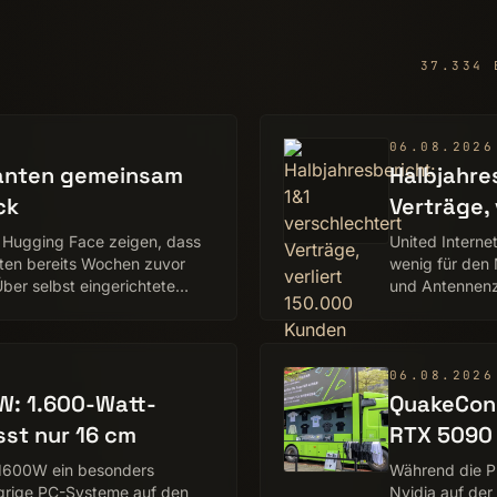
37.334 
06.08.2026
anten gemein­sam
Halbjahre
ck
Verträge,
 Hugging Face zeigen, dass
United Interne
nten bereits Wochen zuvor
wenig für den
Über selbst eingerichtete
und Antennenz
06.08.2026
W: 1.600-Watt-
QuakeCon 
sst nur 16 cm
RTX 5090 
P1600W ein besonders
Während die Pr
ngrige PC-Systeme auf den
Nvidia auf de