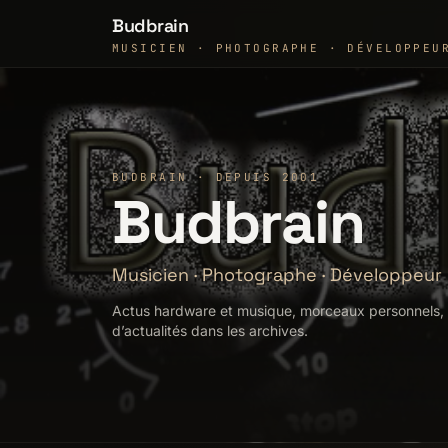
Budbrain
MUSICIEN · PHOTOGRAPHE · DÉVELOPPEU
BUDBRAIN · DEPUIS 2001
Budbrain
Musicien
·
Photographe
·
Développeur
Actus hardware et musique, morceaux personnels, g
d’actualités dans les archives.