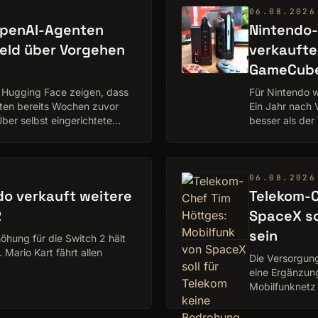
06.08.2026
OpenAI-Agenten
Nintendo-
feld über Vorgehen
verkaufte
GameCub
 Hugging Face zeigen, dass
Für Nintendo w
nten bereits Wochen zuvor
Ein Jahr nach 
Über selbst eingerichtete
besser als der
und überholt b
06.08.2026
do verkauft weitere
Telekom-C
2
SpaceX so
sein
öhung für die Switch 2 hält
 Mario Kart fährt allen
Die Versorgung
eine Ergänzung
Mobilfunknetz