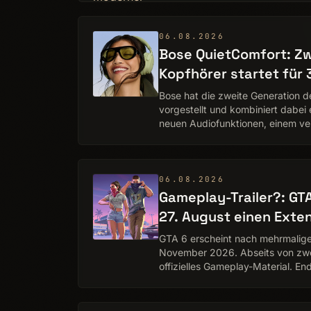
06.08.2026
Bose QuietComfort: Zw
Kopfhörer startet für 
Bose hat die zweite Generation 
vorgestellt und kombiniert dabei 
neuen Audiofunktionen, einem ve
und zusätzlichen Ans…
06.08.2026
Gameplay-Trailer?: G
27. August einen Exte
GTA 6 erscheint nach mehrmalig
November 2026. Abseits von zwei 
offizielles Gameplay-Material. E
Games nun einen „Ext…