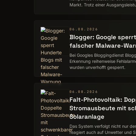
Markt. Trotz einer Ausgangsleist
nach ATX 3.1 und PCIe 5.1 spezi
06.08.2026
Blogger: Google sperr
falscher Malware-Wa
Bei Googles Bloggingdienst Blogg
Erkennung reihenweise Fehlalarm
wurden unverhofft gesperrt.
06.08.2026
Falt-Photovoltaik: Dop
Stromausbeute mit s
Solaranlage
Das System verfolgt nicht nur d
reagiert auch auf Unwetter und 