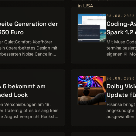
06.08.2026
eite Generation der
Coding-A
350 Euro
Spark 1.2
der QuietComfort-Kopfhörer
Mit Muse Code
ein überarbeitetes Design mit
terminalbasie
rbesserten Noise Cancelling
eigenen KI-Mod
soll komplexe
06.08.2026
TA 6 bekommt am
Dolby Vis
nded Look
Update fü
en Verschiebungen am 19.
Hisense bringt
Trailern gibt es bislang kein
angekündigte 
nde August verspricht Rockstar
ausgewählten 
bisherige Tec