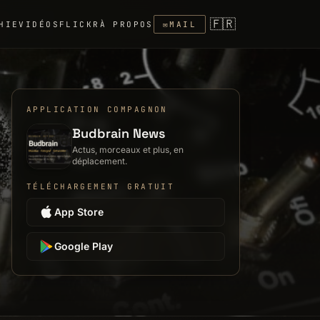
🇫🇷
HIE
VIDÉOS
FLICKR
À PROPOS
✉
MAIL
APPLICATION COMPAGNON
Budbrain News
Actus, morceaux et plus, en
déplacement.
TÉLÉCHARGEMENT GRATUIT
App Store
Google Play