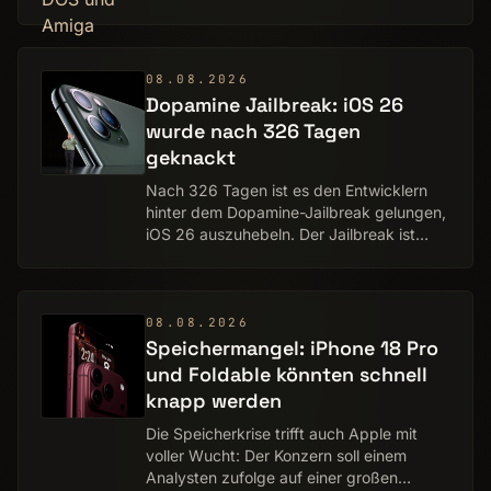
heute noch erstaunlich viel Spaß. Von Olaf
Bleich und Benedikt Plass-Fleßenkämper
08.08.2026
Dopamine Jailbreak: iOS 26
wurde nach 326 Tagen
geknackt
Nach 326 Tagen ist es den Entwicklern
hinter dem Dopamine-Jailbreak gelungen,
iOS 26 auszuhebeln. Der Jailbreak ist
aber rootless und funktioniert nur auf
Modellen mit A12- oder A13-Chip.
Zeitgleich u…
08.08.2026
Speichermangel: iPhone 18 Pro
und Foldable könnten schnell
knapp werden
Die Speicherkrise trifft auch Apple mit
voller Wucht: Der Konzern soll einem
Analysten zufolge auf einer großen