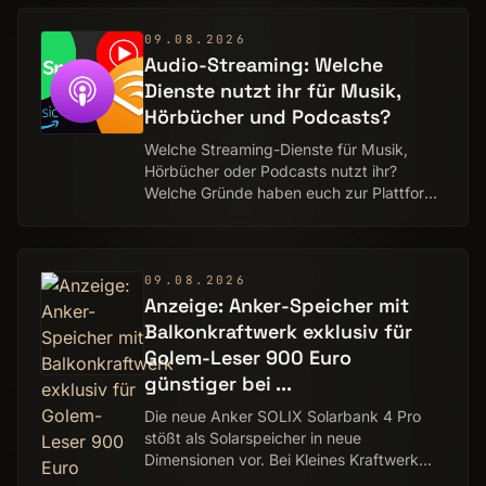
der Entwickler die höchste Ri…
09.08.2026
Audio-Streaming: Welche
Dienste nutzt ihr für Musik,
Hörbücher und Podcasts?
Welche Streaming-Dienste für Musik,
Hörbücher oder Podcasts nutzt ihr?
Welche Gründe haben euch zur Plattform
eurer Wahl geführt? Und was kostet das
jeden Monat? In der heutigen
Sonntagsfrage geht es …
09.08.2026
Anzeige: Anker-Speicher mit
Balkonkraftwerk exklusiv für
Golem-Leser 900 Euro
günstiger bei ...
Die neue Anker SOLIX Solarbank 4 Pro
stößt als Solarspeicher in neue
Dimensionen vor. Bei Kleines Kraftwerk
wird sie mit einem Balkonkraftwerk