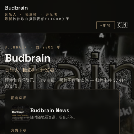
Budbrain
音乐人 · 摄影师 · 开发者
最新
软件
歌曲
摄影
视频
FLICKR
关于
🇨🇳
✉
邮箱
BUDBRAIN · 自 2001 年
Budbrain
音乐人
·
摄影师
·
开发者
硬件和音乐资讯、自制曲目、照片图库和软件 — 归档中共 37.414
条资讯。
配套应用
Budbrain News
随时随地看资讯、听音乐等。
免费下载