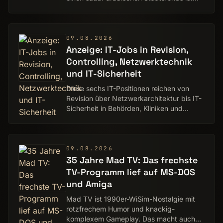
genehmigt. Auf ComputerBase schaffte es
diese Schlagzeile zur Meldung der
Woche, w…
09.08.2026
Anzeige: IT-Jobs in Revision,
Controlling, Netzwerktechnik
und IT-Sicherheit
Diese sechs IT-Positionen reichen von
Revision über Netzwerkarchitektur bis IT-
Sicherheit in Behörden, Kliniken und
Industrie.
09.08.2026
35 Jahre Mad TV: Das frechste
TV-Programm lief auf MS-DOS
und Amiga
Mad TV ist 1990er-WiSim-Nostalgie mit
rotzfrechem Humor und knackig-
komplexem Gameplay. Das macht auch