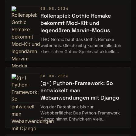
08.08.2026
Rollenspiel: Gothic Remake
bekommt Mod-Kit und
legendären Marvin-Modus
THQ Nordic baut das Gothic Remake
weiter aus. Gleichzeitig kommen alle drei
klassischen Gothic-Spiele auf aktuelle
Konsolen.
08.08.2026
(g+) Python-Framework: So
entwickelt man
Webanwendungen mit Django
Von der Datenbank bis zur
Weboberfläche: Das Python-Framework
Django nimmt Entwicklern viele
Routineaufgaben ab. Wir zeigen, wie es
funktioniert. Ein Deep Dive von Michael