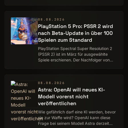
Anzahl noch nicht gepackter Chips bei
TSMC hocken, die auf Speicherchips
warten. Das iPh…
08.08.2026
PlayStation 5 Pro: PSSR 2 wird
nach Beta-Update in über 100
Spielen zum Standard
PlayStation Spectral Super Resolution 2
(PSSR 2) ist im März für ausgewählte
Spiele erschienen. Der Nachfolger von
PSSR musste jedoch bisher in vielen
Spielen manuell in den
Systemeinstellungen freige…
08.08.2026
Astra: OpenAI will neues KI-
Modell vorerst nicht
veröffentlichen
Wie gefährlich darf eine KI werden, bevor
sie zur Waffe wird? OpenAI kann diese
Frage bei seinem Modell Astra derzeit