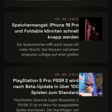
aber rootless und funktioniert nur auf
Modellen mit A12- oder A13-Chip.
Zeitgleich u…
08.08.2026
Speichermangel: iPhone 18 Pro
und Foldable könnten schnell
knapp werden
Die Speicherkrise trifft auch Apple mit
voller Wucht: Der Konzern soll einem
Analysten zufolge auf einer großen
Anzahl noch nicht gepackter Chips bei
TSMC hocken, die auf Speicherchips
warten. Das iPh…
08.08.2026
PlayStation 5 Pro: PSSR 2 wird
nach Beta-Update in über 100
Spielen zum Standard
PlayStation Spectral Super Resolution 2
(PSSR 2) ist im März für ausgewählte
Spiele erschienen. Der Nachfolger von