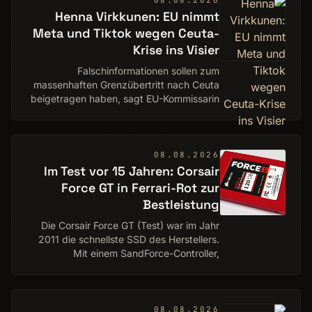
08.08.2026
Henna Virkkunen: EU nimmt
Meta und Tiktok wegen Ceuta-
Krise ins Visier
Falschinformationen sollen zum
massenhaften Grenzübertritt nach Ceuta
beigetragen haben, sagt EU-Kommissarin
Henna Virkkunen.
08.08.2026
Im Test vor 15 Jahren: Corsair
Force GT in Ferrari-Rot zur
Bestleistung
Die Corsair Force GT (Test) war im Jahr
2011 die schnellste SSD des Herstellers.
Mit einem SandForce-Controller,
schnellem NAND von Micron und einer
Farbauswahl, die an ein Ferrari-Rot
erinnerte, woll…
08.08.2026