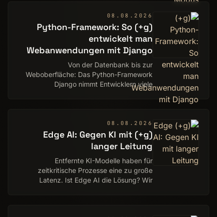
08.08.2026
(g+) Python-Framework: So
entwickelt man
Webanwendungen mit Django
Von der Datenbank bis zur
Weboberfläche: Das Python-Framework
Django nimmt Entwicklern viele
Routineaufgaben ab. Wir zeigen, wie es
funktioniert. Ein Deep Dive von Michael
Bröde
08.08.2026
(g+) Edge AI: Gegen KI mit
langer Leitung
Entfernte KI-Modelle haben für
zeitkritische Prozesse eine zu große
Latenz. Ist Edge AI die Lösung? Wir
zeigen, welche Anbieter was im Katalog
haben und geben Firmen eine
Entscheidungshilfe. Ein Ratge…