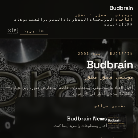
Budbrain
موسيقي · مصوّر · مطوّر
الأحدث
البرمجيات
المقطوعات
التصوير
الفيديوهات
FLICKR
نبذة
🇸🇦
✉
البريد
BUDBRAIN · منذ 2001
Budbrain
موسيقي
·
مصوّر
·
مطوّر
أخبار العتاد والموسيقى، ومقطوعات خاصة، ومعارض صور، وبرمجيات —
37.407 مدخل أخبار في الأرشيف.
تطبيق مرافق
Budbrain News
أخبار ومقطوعات والمزيد أينما كنت.