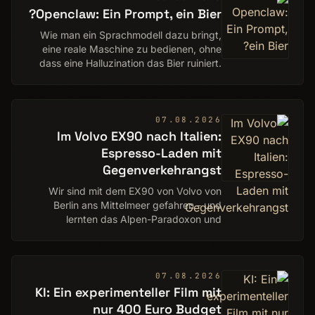
Openclaw: Ein Prompt, ein Bier?
Wie man ein Sprachmodell dazu bringt,
eine reale Maschine zu bedienen, ohne
dass eine Halluzination das Bier ruiniert.
Ein Bericht von Oliver Jessner
07.08.2026
Im Volvo EX90 nach Italien:
Espresso-Laden mit
Gegenverkehrangst
Wir sind mit dem EX90 von Volvo von
Berlin ans Mittelmeer gefahren - und
lernten das Alpen-Paradoxon und
immerwährende Ladevorgänge kennen.
Ein Praxistest von Friedhelm Greis
07.08.2026
KI: Ein experimenteller Film mit
nur 400 Euro Budget