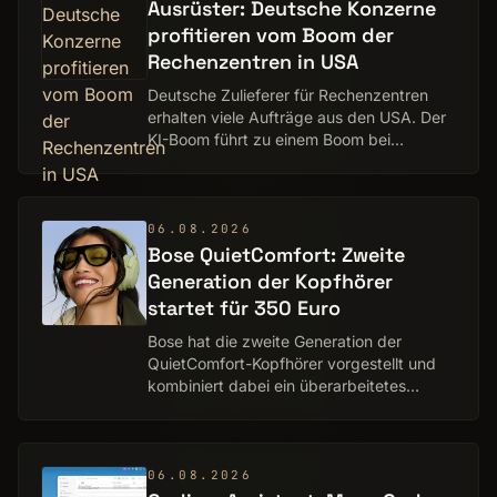
Ausrüster: Deutsche Konzerne
profitieren vom Boom der
Rechenzentren in USA
Deutsche Zulieferer für Rechenzentren
erhalten viele Aufträge aus den USA. Der
KI-Boom führt zu einem Boom bei
Energierversorgern, Baukonzernen und
Kühlsystemherstellern.
06.08.2026
Bose QuietComfort: Zweite
Generation der Kopfhörer
startet für 350 Euro
Bose hat die zweite Generation der
QuietComfort-Kopfhörer vorgestellt und
kombiniert dabei ein überarbeitetes
Design mit neuen Audiofunktionen, einem
verbesserten Noise Cancelling und
zusätzlichen Ans…
06.08.2026