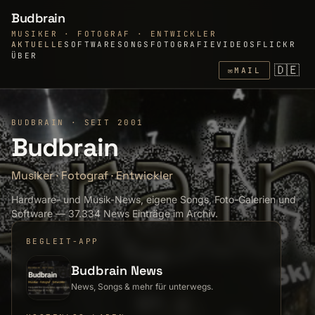
Budbrain
MUSIKER · FOTOGRAF · ENTWICKLER
AKTUELLE
SOFTWARE
SONGS
FOTOGRAFIE
VIDEOS
FLICKR
ÜBER
🇩🇪
✉
MAIL
BUDBRAIN · SEIT 2001
Budbrain
Musiker
·
Fotograf
·
Entwickler
Hardware- und Musik-News, eigene Songs, Foto-Galerien und
Software — 37.334 News Einträge im Archiv.
BEGLEIT-APP
Budbrain News
News, Songs & mehr für unterwegs.