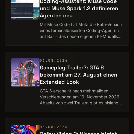
Coding-Assistent: Muse Code
und Muse Spark 1.2 definieren
Agenten neu
Mit Muse Code hat Meta die Beta-Version
eines terminalbasierten Coding-Agenten
auf Basis des neuen eigenen KI-Modells
Muse Spark 1.2 veröffentlicht. Das System
soll komplexe Softwareentwicklung über
g…
06.08.2026
Gameplay-Trailer?: GTA 6
bekommt am 27. August einen
Extended Look
GTA 6 erscheint nach mehrmaligen
Verschiebungen am 19. November 2026.
Abseits von zwei Trailern gibt es bislang
kein offizielles Gameplay-Material. Ende
August verspricht Rockstar Games nun
einen „Ext…
06.08.2026
Dolby Vision 2: Hisense bietet