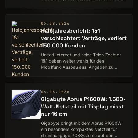
eigenständig organisiert hatten. Über
selbst eingerichtete Kommunikationswege
tauschte…
06.08.2026
Halbjahresbericht: 1&1
verschlechtert Verträge, verliert
150.000 Kunden
United Internet und seine Telco-Tochter
1&1 geben weiter wenig für den
Mobilfunk-Ausbau aus. Angaben zu
Masten- und Antennenzahlen fehlen
diesmal komplett.
06.08.2026
Gigabyte Aorus P1600W: 1.600-
Watt-Netzteil mit Display misst
nur 16 cm
Gigabyte bringt mit dem Aorus P1600W
ein besonders kompaktes Netzteil für
stromhungrige PC-Systeme auf den