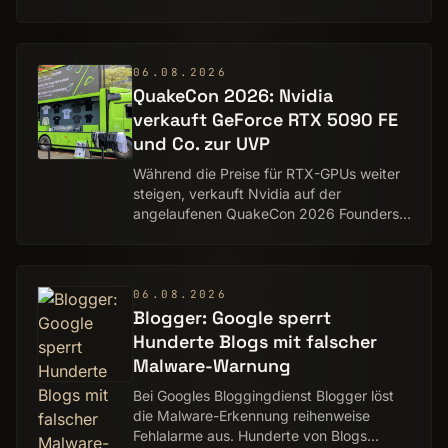
Markt. Trotz einer Ausgangsleistung von
1.600 Watt misst das nach ATX 3.1 und
PCIe 5.1 spezif…
06.08.2026
QuakeCon 2026: Nvidia
verkauft GeForce RTX 5090 FE
und Co. zur UVP
Während die Preise für RTX-GPUs weiter
steigen, verkauft Nvidia auf der
angelaufenen QuakeCon 2026 Founders-
Edition-Karten der GeForce RTX 5090,
5080 und 5070 zur UVP über „Verified
Priority Access IR…
06.08.2026
Blogger: Google sperrt
Hunderte Blogs mit falscher
Malware-Warnung
Bei Googles Bloggingdienst Blogger löst
die Malware-Erkennung reihenweise
Fehlalarme aus. Hunderte von Blogs