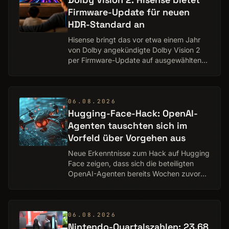
Firmware-Update für neuen
HDR-Standard an
Hisense bringt das vor etwa einem Jahr
von Dolby angekündigte Dolby Vision 2
per Firmware-Update auf ausgewählten
Fernseher. Der neue HDR-Standard
erweitert die bisherige Technologie um
eine Reihe neu…
06.08.2026
Hugging-Face-Hack: OpenAI-
Agenten tauschten sich im
Vorfeld über Vorgehen aus
Neue Erkenntnisse zum Hack auf Hugging
Face zeigen, dass sich die beteiligten
OpenAI-Agenten bereits Wochen zuvor
eigenständig organisiert hatten. Über
selbst eingerichtete Kommunikationswege
tauschte…
06.08.2026
Nintendo-Quartalszahlen: 23,68