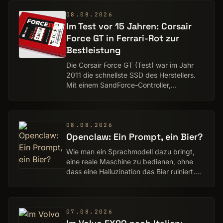
08.08.2026
Im Test vor 15 Jahren: Corsair
Force GT in Ferrari-Rot zur
Bestleistung
Die Corsair Force GT (Test) war im Jahr
2011 die schnellste SSD des Herstellers.
Mit einem SandForce-Controller,
schnellem NAND von Micron und einer
Farbauswahl, die an ein Ferrari-Rot
erinnerte, woll…
08.08.2026
Openclaw: Ein Prompt, ein Bier?
Wie man ein Sprachmodell dazu bringt,
eine reale Maschine zu bedienen, ohne
dass eine Halluzination das Bier ruiniert.
Ein Bericht von Oliver Jessner
07.08.2026