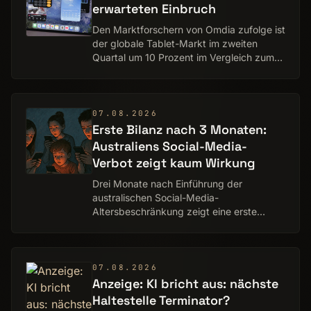
erwarteten Einbruch
Den Marktforschern von Omdia zufolge ist
der globale Tablet-Markt im zweiten
Quartal um 10 Prozent im Vergleich zum
Vorjahr eingebrochen. Überrascht zeigen
sich die Analysten angesichts weltweiter
Spe…
07.08.2026
Erste Bilanz nach 3 Monaten:
Australiens Social-Media-
Verbot zeigt kaum Wirkung
Drei Monate nach Einführung der
australischen Social-Media-
Altersbeschränkung zeigt eine erste
Untersuchung, was nicht wenige Experten
vorausgesagt hatten: Die Wirkung bleibt
begrenzt. Zwar sank die Z…
07.08.2026
Anzeige: KI bricht aus: nächste
Haltestelle Terminator?