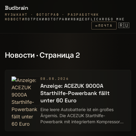
Budbrain
МУЗЫКАНТ · ФОТОГРАФ · РАЗРАБОТЧИК
НОВОСТИ
ПО
ТРЕКИ
ФОТОГРАФИЯ
ВИДЕО
FLICKR
ОБО МНЕ
🇷🇺
✉
ПОЧТА
Новости · Страница 2
08.08.2026
Anzeige: ACEZUK 9000A
Starthilfe-Powerbank fällt
unter 60 Euro
Eine leere Autobatterie ist ein großes
Ärgernis. Die ACEZUK Starthilfe-
Powerbank mit integriertem Kompressor
gibt es bei Amazon nun für unter 60 Euro
zu kaufen.