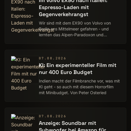
Im Volvo EX90 nach Italien:
Espresso-Laden mit
Gegenverkehrangst
Wir sind mit dem EX90 von Volvo von
Berlin ans Mittelmeer gefahren - und
lernten das Alpen-Paradoxon und
immerwährende Ladevorgänge kennen.
Ein Praxistest von Friedhelm Greis
07.08.2026
KI: Ein experimenteller Film mit
nur 400 Euro Budget
Indien macht der Filmbranche vor, was mit
KI geht - so auch mit diesem Horrorfilm
mit Minibudget. Von Peter Osteried
07.08.2026
Anzeige: Soundbar mit
Subwoofer bei Amazon für