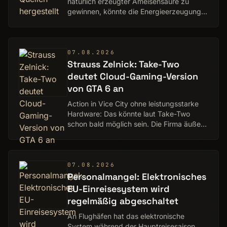
natürlich erzeugter Ameisensäure zu
gewinnen, könnte die Energieerzeugung
verändern.
07.08.2026
Strauss Zelnick: Take-Two
deutet Cloud-Gaming-Version
von GTA 6 an
Action in Vice City ohne leistungsstarke
Hardware: Das könnte laut Take-Two
schon bald möglich sein. Die Firma äußert
sich auch zur PC-Fassung.
07.08.2026
Personalmangel: Elektronisches
EU-Einreisesystem wird
regelmäßig abgeschaltet
An Flughäfen hat das elektronische
System während der Hauptreisesaison