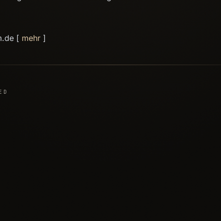
m.de [
mehr
]
ED