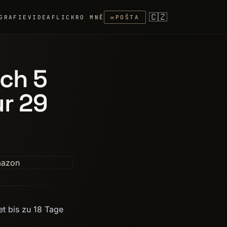
🇨🇿
GRAFIE
VIDEA
FLICKR
O MNĚ
✉
POŠTA
ch 5
ur 29
et bis zu 18 Tage