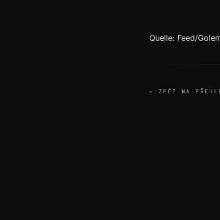
Quelle: Feed/Gole
← ZPĚT NA PŘEHL