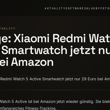
AKTUALITY
SOFTWARE
SKLADBY
FOTO
TUALITY
e: Xiaomi Redmi Wat
 Smartwatch jetzt n
bei Amazon
atch 5 Active ist bei Amazon jetzt wieder günstig. Sie biet
mfangreiches Fitness-Tracking.