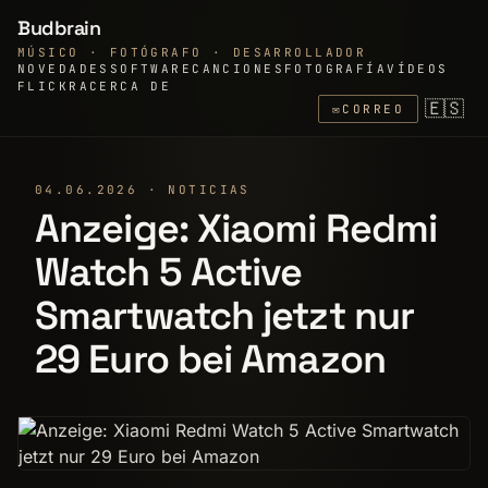
Budbrain
MÚSICO · FOTÓGRAFO · DESARROLLADOR
NOVEDADES
SOFTWARE
CANCIONES
FOTOGRAFÍA
VÍDEOS
FLICKR
ACERCA DE
🇪🇸
✉
CORREO
04.06.2026 · NOTICIAS
Anzeige: Xiaomi Redmi
Watch 5 Active
Smartwatch jetzt nur
29 Euro bei Amazon