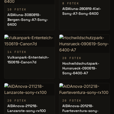
8 FOTEK
AIDAluna-280819-Kiel-
10 FOTEK
Sony-A7-Sony-6400
AIDAluna-3080819-
Bergen-Sony-A7-Sony-
6400
14 FOTEK
Vulkanpark-Ententeich-
20 FOTEK
150619-Canon7d
Hochwildschutzpark-
Hunsrueck-090619-
Sony-6400-A7
20 FOTEK
20 FOTEK
AIDAnova-211218-
AIDAnova-201218-
Lanzarote-sony-rx100
Fuerteventura-sony-