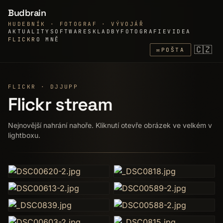
Budbrain
HUDEBNÍK · FOTOGRAF · VÝVOJÁŘ
AKTUALITY
SOFTWARE
SKLADBY
FOTOGRAFIE
VIDEA
FLICKR
O MNĚ
🇨🇿
✉
POŠTA
FLICKR · DJJUPP
Flickr stream
Nejnovější nahrání nahoře. Kliknutí otevře obrázek ve velkém v
lightboxu.