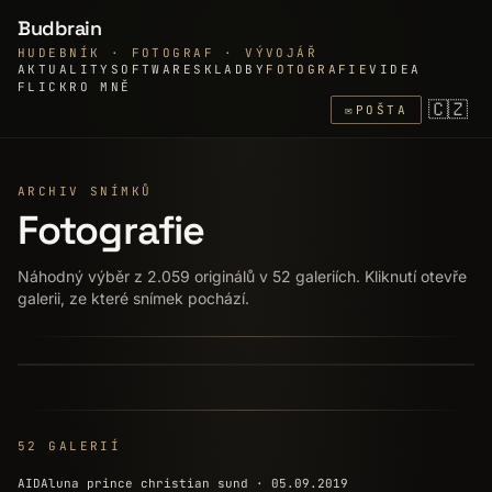
Budbrain
HUDEBNÍK · FOTOGRAF · VÝVOJÁŘ
AKTUALITY
SOFTWARE
SKLADBY
FOTOGRAFIE
VIDEA
FLICKR
O MNĚ
🇨🇿
✉
POŠTA
ARCHIV SNÍMKŮ
Fotografie
Náhodný výběr z 2.059 originálů v 52 galeriích. Kliknutí otevře
galerii, ze které snímek pochází.
AIDABLU FUNCHAL · 01.02.2016
⏸ POZASTAVIT
↷ DALŠÍ
52 GALERIÍ
AIDAluna prince christian sund · 05.09.2019