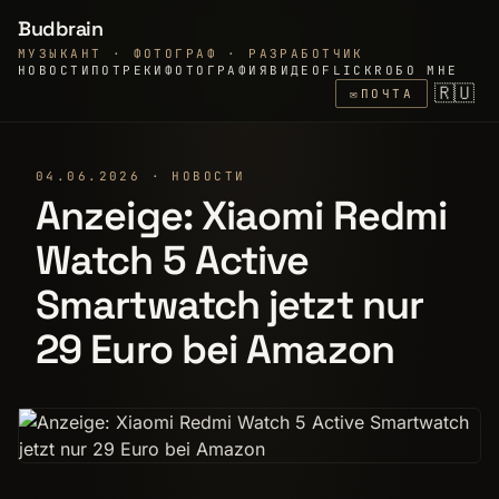
Budbrain
МУЗЫКАНТ · ФОТОГРАФ · РАЗРАБОТЧИК
НОВОСТИ
ПО
ТРЕКИ
ФОТОГРАФИЯ
ВИДЕО
FLICKR
ОБО МНЕ
🇷🇺
✉
ПОЧТА
04.06.2026 · НОВОСТИ
Anzeige: Xiaomi Redmi
Watch 5 Active
Smartwatch jetzt nur
29 Euro bei Amazon