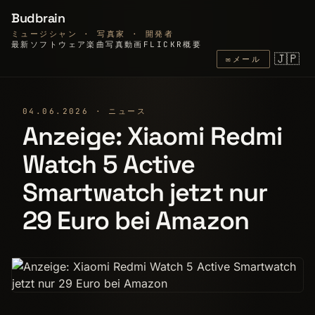
Budbrain
ミュージシャン · 写真家 · 開発者
最新
ソフトウェア
楽曲
写真
動画
FLICKR
概要
🇯🇵
✉
メール
04.06.2026 · ニュース
Anzeige: Xiaomi Redmi
Watch 5 Active
Smartwatch jetzt nur
29 Euro bei Amazon