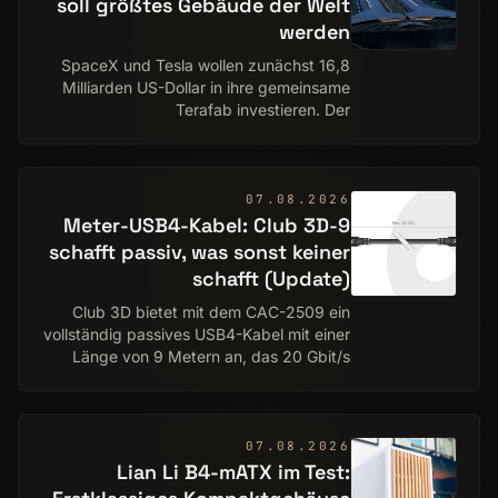
soll größ­tes Gebäude der Welt
werden
SpaceX und Tesla wollen zunächst 16,8
Milliarden US-Dollar in ihre gemeinsame
Terafab investieren. Der
Halbleiterkomplex soll im texanischen
Grimes County entstehen und Chips für
autonome Fahrzeuge, h…
07.08.2026
9-Meter-USB4-Kabel: Club 3D
schafft passiv, was sonst keiner
schafft (Update)
Club 3D bietet mit dem CAC-2509 ein
vollständig passives USB4-Kabel mit einer
Länge von 9 Metern an, das 20 Gbit/s
und 100 Watt Power Delivery übertragen
kann. Anders als bei Längen oberhalb von
2 Met…
07.08.2026
Lian Li B4-mATX im Test: