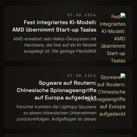
bekannt gegeben. Frühbucher können
dabei erneut Geld s…
07.08.2026
Fest integriertes KI-Modell:
AMD übernimmt Start-up Taalas
AMD erweitert sein Helios-Ökosystem mit
Hardware, die fest auf ein KI-Modell
ausgelegt ist. Die geringe Flexibilität
bringt enorme Effizienz.
07.08.2026
Spyware auf Routern:
Chinesische Spionageangriffe
auf Europa aufgedeckt
Forscher konnten die Lightspy-Spyware
zu einem chinesischen Unternehmen
zurückverfolgen. Aufgeflogen ist dieses
wohl wegen einer KFC-Bestellung.