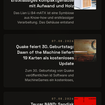
Erstklassiges Kompaktgehäuse
mit Aufwand und Holz
Das Lian Li B4-mATX ist eine Symbiose
aus Know-how und erstklassiger
Verarbeitung. Das Gehäuse entstand
abermals in Kooperation mit dem SFF-
Spezialisten DAN Cases. Das
minimalistische Design sowie der…
07.08.2026
Quake feiert 30. Geburtstag:
Dawn of the Machine liefert
19 Karten als kostenloses
Update
Zum 30. Geburtstag von Quake
veröffentlichen id Software und
MachineGames ein kostenloses,
umfangreiches Update für den
klassischen Ego-Shooter. Im Mittelpunkt
steht die neue Episode „Dawn of the
Mach…
07.08.2026
Teurer NAND: Sandisk