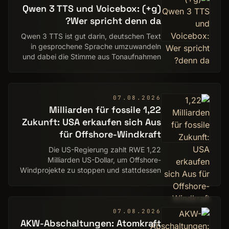
(g+) Qwen 3 TTS und Voicebox:
Wer spricht denn da?
Qwen 3 TTS ist gut darin, deutschen Text
in gesprochene Sprache umzuwandeln
und dabei die Stimme aus Tonaufnahmen
zu imitieren. Wir zeigen, wie man einem
Text mit der Lieblingsstimme sprechen
lassen k…
07.08.2026
1,22 Milliarden für fossile
Zukunft: USA erkaufen sich Aus
für Offshore-Windkraft
Die US-Regierung zahlt RWE 1,22
Milliarden US-Dollar, um Offshore-
Windprojekte zu stoppen und stattdessen
in Kohle, Gas und LNG zu investieren.
07.08.2026
AKW-Abschaltungen: Atomkraft