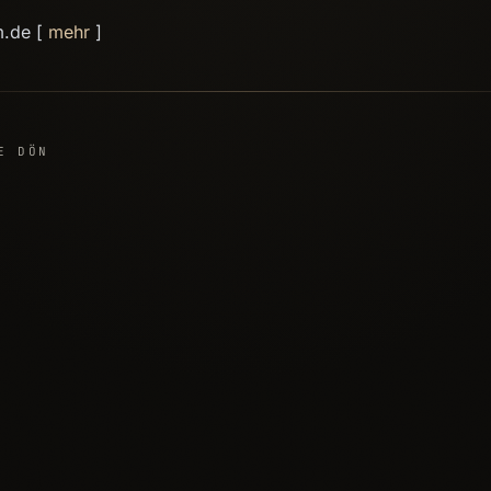
m.de [
mehr
]
E DÖN