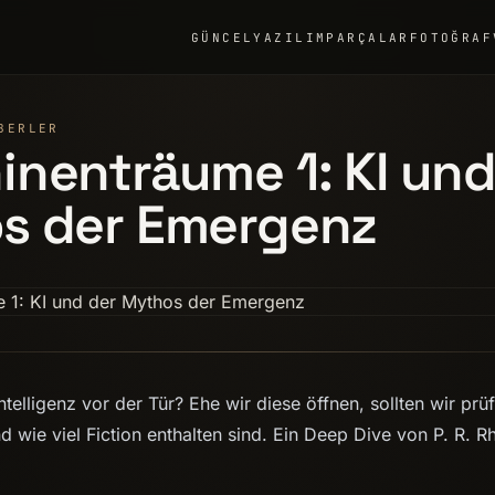
GÜNCEL
YAZILIM
PARÇALAR
FOTOĞRAF
BERLER
nenträume 1: KI und
s der Emergenz
ntelligenz vor der Tür? Ehe wir diese öffnen, sollten wir prüf
 wie viel Fiction enthalten sind. Ein Deep Dive von P. R. R