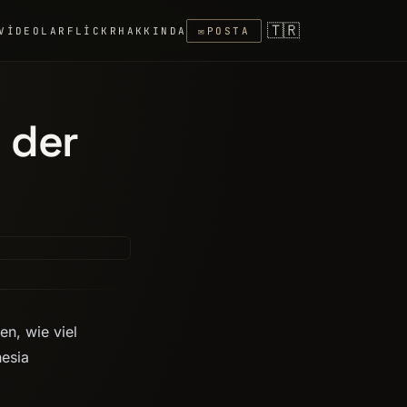
🇹🇷
VIDEOLAR
FLICKR
HAKKINDA
✉
POSTA
 der
en, wie viel
hesia