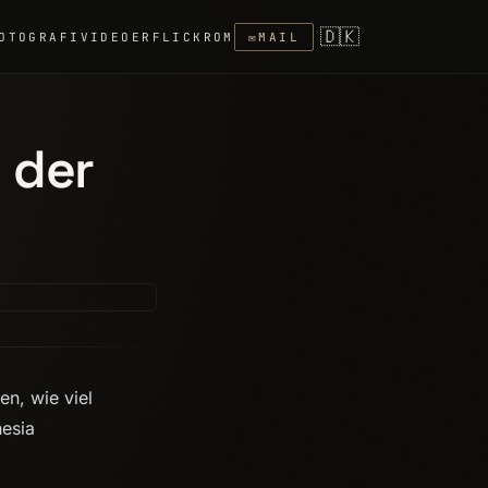
🇩🇰
OTOGRAFI
VIDEOER
FLICKR
OM
✉
MAIL
 der
en, wie viel
hesia