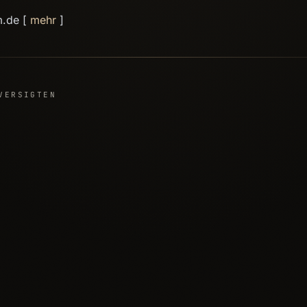
m.de [
mehr
]
VERSIGTEN