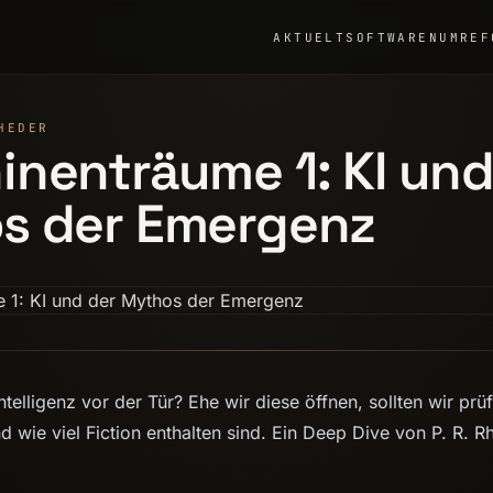
AKTUELT
SOFTWARE
NUMRE
F
HEDER
nenträume 1: KI und
s der Emergenz
ntelligenz vor der Tür? Ehe wir diese öffnen, sollten wir prüf
 wie viel Fiction enthalten sind. Ein Deep Dive von P. R. R