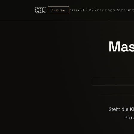
🇮🇱
ועות
צילום
סרטונים
FLICKR
אודות
✉
דוא״ל
Mas
Steht die K
Proz