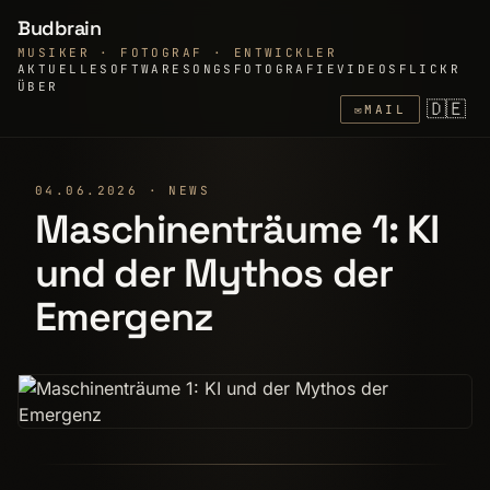
Budbrain
MUSIKER · FOTOGRAF · ENTWICKLER
AKTUELLE
SOFTWARE
SONGS
FOTOGRAFIE
VIDEOS
FLICKR
ÜBER
🇩🇪
✉
MAIL
04.06.2026 · NEWS
Maschinenträume 1: KI
und der Mythos der
Emergenz