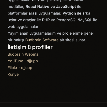
modüller,
React Native
ve
JavaScript
ile
platformlar arası uygulamalar,
Python
ile arka
uçlar ve araçlar ile
PHP
ve PostgreSQL/MySQL ile
web uygulamaları.
Yayımlanan uygulamalarım ve projelerime genel
bir bakışı
Budbrain Software
alt sitesi sunar.
İletişim & profiller
Budbrain Webmail
YouTube · djjupp
Flickr · djjupp
Künye