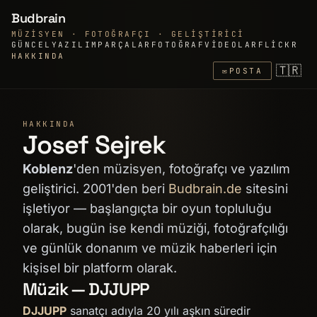
Budbrain
MÜZISYEN · FOTOĞRAFÇI · GELIŞTIRICI
GÜNCEL
YAZILIM
PARÇALAR
FOTOĞRAF
VIDEOLAR
FLICKR
HAKKINDA
🇹🇷
✉
POSTA
HAKKINDA
Josef Sejrek
Koblenz
'den müzisyen, fotoğrafçı ve yazılım
geliştirici. 2001'den beri
Budbrain.de
sitesini
işletiyor — başlangıçta bir oyun topluluğu
olarak, bugün ise kendi müziği, fotoğrafçılığı
ve günlük donanım ve müzik haberleri için
kişisel bir platform olarak.
Müzik — DJJUPP
DJJUPP
sanatçı adıyla 20 yılı aşkın süredir