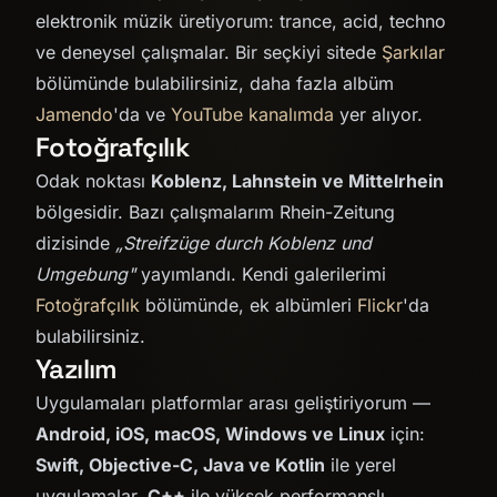
elektronik müzik üretiyorum: trance, acid, techno
ve deneysel çalışmalar. Bir seçkiyi sitede
Şarkılar
bölümünde bulabilirsiniz, daha fazla albüm
Jamendo
'da ve
YouTube kanalımda
yer alıyor.
Fotoğrafçılık
Odak noktası
Koblenz, Lahnstein ve Mittelrhein
bölgesidir. Bazı çalışmalarım Rhein-Zeitung
dizisinde
„Streifzüge durch Koblenz und
Umgebung"
yayımlandı. Kendi galerilerimi
Fotoğrafçılık
bölümünde, ek albümleri
Flickr
'da
bulabilirsiniz.
Yazılım
Uygulamaları platformlar arası geliştiriyorum —
Android, iOS, macOS, Windows ve Linux
için:
Swift, Objective-C, Java ve Kotlin
ile yerel
uygulamalar,
C++
ile yüksek performanslı