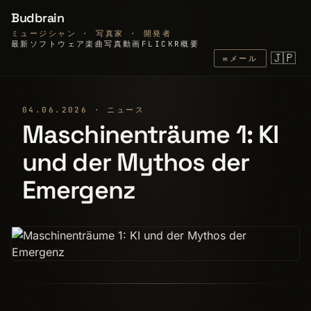
Budbrain
ミュージシャン · 写真家 · 開発者
最新
ソフトウェア
楽曲
写真
動画
FLICKR
概要
🇯🇵
✉
メール
04.06.2026 · ニュース
Maschinenträume 1: KI
und der Mythos der
Emergenz