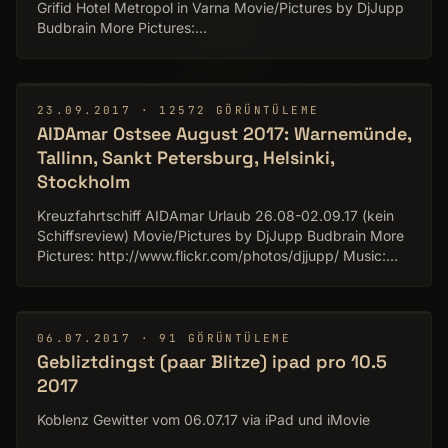
Grifid Hotel Metropol in Varna Movie/Pictures by DjJupp
Budbrain More Pictures:
http://www.flickr.com/photos/djjupp/ Music: Zero-Project
http://zero-project.gr
▶
23.09.2017 · 12572 GÖRÜNTÜLEME
AIDAmar Ostsee August 2017: Warnemünde,
Tallinn, Sankt Petersburg, Helsinki,
Stockholm
Kreuzfahrtschiff AIDAmar Urlaub 26.08-02.09.17 (kein
Schiffsreview) Movie/Pictures by DjJupp Budbrain More
Pictures: http://www.flickr.com/photos/djjupp/ Music:
Zero-Project http://zero-project.gr
▶
06.07.2017 · 91 GÖRÜNTÜLEME
Gebliztdingst (paar Blitze) ipad pro 10.5
2017
Koblenz Gewitter vom 06.07.17 via iPad und iMovie