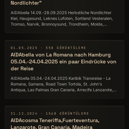
Nordlichter"
AIDAbella 14.09.-28.09.2025 Herbstliche Nordlichter
Kiel, Haugesund, Leknes Lofoten, Sortland Vesteralen,
Tromso, Narvik, Bronnoysund, Trondheim, Molde,
Göteborg Special Lens in this Video: SIRUI Venus 135mm
1.8x T2.9, SIRUI 24mm F2.8 1.33x Movie/Pictures by
DjJupp Budbrain.de More Pictures:
http://www.flickr.com/photos/djjupp/ Music: Zero-Project
▶
01.05.2025 · 558 GÖRÜNTÜLEME
http://zero-project.gr
AIDAbella von La Romana nach Hamburg
05.04.-24.04.2025 ein paar Eindrücke von
der Reise
AIDAbella 05.04.-24.04.2025 Karibik Transreise - La
Romana, Samana, Road Town Tortola, St. John's
Antiqua, Las Palmas Gran Canaria, Arrecife Lanzarote,
Vigo Spanien, Cherbourgh Frankreich Movie/Pictures by
DjJupp Budbrain More Pictures:
http://www.flickr.com/photos/djjupp/ Music: Zero-Project
http://zero-project.gr
▶
31.12.2024 · 1568 GÖRÜNTÜLEME
AIDAcosma Teneriffa,Fuerteventura,
Lanzarote, Gran Canaria, Madeira