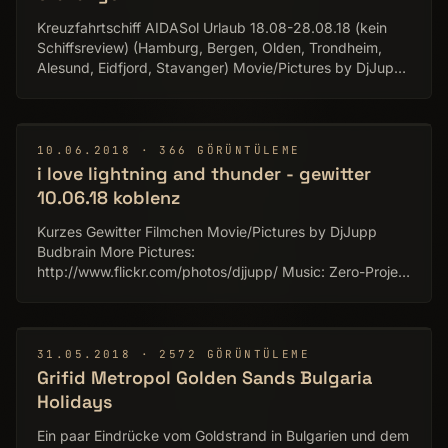
Kreuzfahrtschiff AIDASol Urlaub 18.08-28.08.18 (kein
Schiffsreview) (Hamburg, Bergen, Olden, Trondheim,
Alesund, Eidfjord, Stavanger) Movie/Pictures by DjJupp
Budbrain More Pictures:
http://www.flickr.com/photos/djjupp/ Music: Zero-Project
http://zero-project.gr
▶
10.06.2018 · 366 GÖRÜNTÜLEME
i love lightning and thunder - gewitter
10.06.18 koblenz
Kurzes Gewitter Filmchen Movie/Pictures by DjJupp
Budbrain More Pictures:
http://www.flickr.com/photos/djjupp/ Music: Zero-Project
http://zero-project.gr
▶
31.05.2018 · 2572 GÖRÜNTÜLEME
Grifid Metropol Golden Sands Bulgaria
Holidays
Ein paar Eindrücke vom Goldstrand in Bulgarien und dem