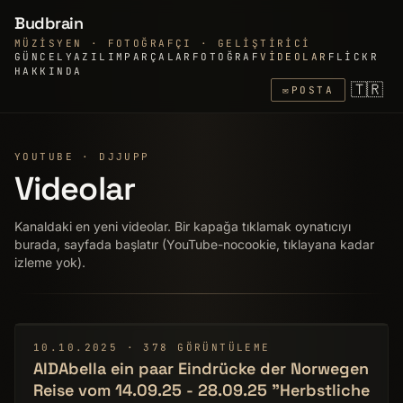
Budbrain
MÜZISYEN · FOTOĞRAFÇI · GELIŞTIRICI
GÜNCEL
YAZILIM
PARÇALAR
FOTOĞRAF
VIDEOLAR
FLICKR
HAKKINDA
🇹🇷
✉
POSTA
YOUTUBE · DJJUPP
Videolar
Kanaldaki en yeni videolar. Bir kapağa tıklamak oynatıcıyı
burada, sayfada başlatır (YouTube-nocookie, tıklayana kadar
izleme yok).
▶
10.10.2025 · 378 GÖRÜNTÜLEME
AIDAbella ein paar Eindrücke der Norwegen
Reise vom 14.09.25 - 28.09.25 "Herbstliche