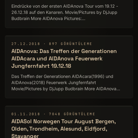
Eindrücke von der ersten AIDAnova Tour vom 19.12 -
26.12.18 auf den Kanaren. Movie/Pictures by DjJupp
Budbrain More AIDAnova Pictures:
http://www.flickr.com/photos/djjupp/ Music: Zero-Project
http://zero-project.gr
▶
27.12.2018 · 897 GÖRÜNTÜLEME
AIDAnova: Das Treffen der Generationen
AIDAcara und AIDAnova Feuerwerk
Jungfernfahrt 19.12.18
Das Treffen der Generationen AIDAcara(1996) und
AIDAnova(2018) Feuerwerk Jungfernfahrt
Movie/Pictures by DjJupp Budbrain More AIDAnova
Pictures: http://www.flickr.com/photos/djjupp/
▶
01.11.2018 · 7048 GÖRÜNTÜLEME
AIDASol Norwegen Tour August Bergen,
Olden, Trondheim, Alesund, Eidfjord,
Stavanger