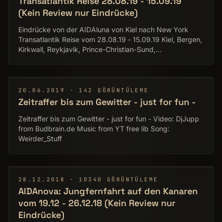
Transatlantik Reise 28.08.19 - 15.09.19
(Kein Review nur Eindrücke)
Eindrücke von der AIDAluna von Kiel nach New York
Transatlantik Reise vom 28.08.19 - 15.09.19 Kiel, Bergen,
Kirkwall, Reykjavik, Prince-Christian-Sund,
Qaqortoq(ausgefallen), St. John's, Halifax, Bar
Harbor(ausgefallen), New York Music: 1. zero-project -
The journey 2. From YT free Lib Song: Relais 3. zero-
project - Beyond earth 4. From YT free Lib Song:
▶
20.06.2019 · 142 GÖRÜNTÜLEME
T_Rexed 5. zero-project - disabled emotions suite
Zeitraffer bis zum Gewitter - just for fun -
Movie/Pictures by DjJupp Budbrain More Pictures:
http://www.flickr.com/photos/djjupp/
Zeitraffer bis zum Gewitter - just for fun - Video: DjJupp
from Budbrain.de Music from YT free lib Song:
Weirder_Stuff
▶
28.12.2018 · 10340 GÖRÜNTÜLEME
AIDAnova: Jungfernfahrt auf den Kanaren
vom 19.12 - 26.12.18 (Kein Review nur
Eindrücke)