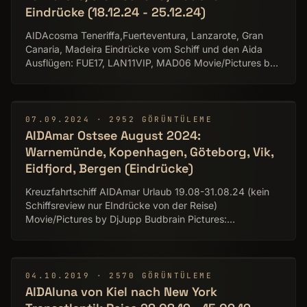
Eindrücke (18.12.24 - 25.12.24)
AIDAcosma Teneriffa,Fuerteventura, Lanzarote, Gran
Canaria, Madeira Eindrücke vom Schiff und den Aida
Ausflügen: FUE17, LAN11VIP, MAD06 Movie/Pictures by
DjJupp Budbrain More Pictures:
http://www.flickr.com/photos/djjupp/ Music: Zero-Project
http://zero-project.gr
▶
07.09.2024 · 2952 GÖRÜNTÜLEME
AIDAmar Ostsee August 2024:
Warnemünde, Kopenhagen, Göteborg, Vik,
Eidfjord, Bergen (Eindrücke)
Kreuzfahrtschiff AIDAmar Urlaub 19.08-31.08.24 (kein
Schiffsreview nur EIndrücke von der Reise)
Movie/Pictures by DjJupp Budbrain Pictures:
http://www.budbrain.de/hobby-fotografie-josef-
sejrek/Aidamar-19.08.2024-31.08.2024/ More Pictures:
http://www.flickr.com/photos/djjupp/ Music: Zero-Project
http://zero-project.gr
▶
04.10.2019 · 2570 GÖRÜNTÜLEME
AIDAluna von Kiel nach New York