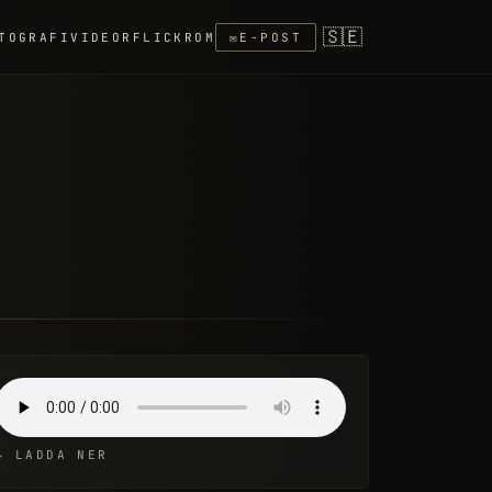
🇸🇪
TOGRAFI
VIDEOR
FLICKR
OM
✉
E-POST
↓ LADDA NER