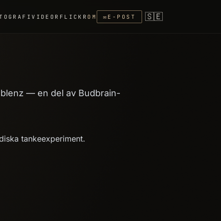
🇸🇪
TOGRAFI
VIDEOR
FLICKR
OM
✉
E-POST
blenz — en del av Budbrain-
diska tankeexperiment.