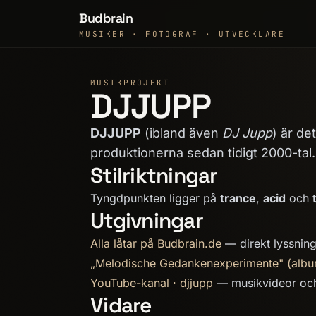
Budbrain
MUSIKER · FOTOGRAF · UTVECKLARE
MUSIKPROJEKT
DJJUPP
DJJUPP
(ibland även
DJ Jupp
) är de
produktionerna sedan tidigt 2000-tal.
Stilriktningar
Tyngdpunkten ligger på
trance
,
acid
och
Utgivningar
Alla låtar på Budbrain.de
— direkt lyssnings
„Melodische Gedankenexperimente" (alb
YouTube-kanal · djjupp
— musikvideor och
Vidare