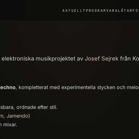
AKTUELLT
PROGRAMVARA
LÅTAR
FO
t elektroniska musikprojektet av
Josef Sejrek
från Ko
techno
, kompletterat med experimentella stycken och melo
bara, ordnade efter stil.
um, Jamendo)
 mixar.