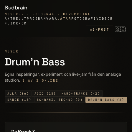
Budbrain
MUSIKER · FOTOGRAF · UTVECKLARE
AKTUELLT
PROGRAMVARA
LÅTAR
FOTOGRAFI
VIDEOR
FLICKR
OM
🇸🇪
✉
E-POST
MUSIK
Drum'n Bass
Egna inspelningar, experiment och live-jam från den analoga
studion.
2 AV 2 ONLINE
ALLA (86)
ACID (18)
HARD-TRANCE (42)
DANCE (15)
SCHRANZ, TECHNO (9)
DRUM'N BASS (2)
DaBreakZ