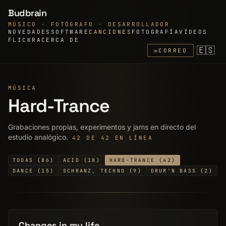
Budbrain
MÚSICO · FOTÓGRAFO · DESARROLLADOR
NOVEDADES
SOFTWARE
CANCIONES
FOTOGRAFÍA
VÍDEOS
FLICKR
ACERCA DE
🇪🇸
✉
CORREO
MÚSICA
Hard-Trance
Grabaciones propias, experimentos y jams en directo del
estudio analógico.
42 DE 42 EN LÍNEA
TODAS (86)
ACID (18)
HARD-TRANCE (42)
DANCE (15)
SCHRANZ, TECHNO (9)
DRUM'N BASS (2)
Changes in my life