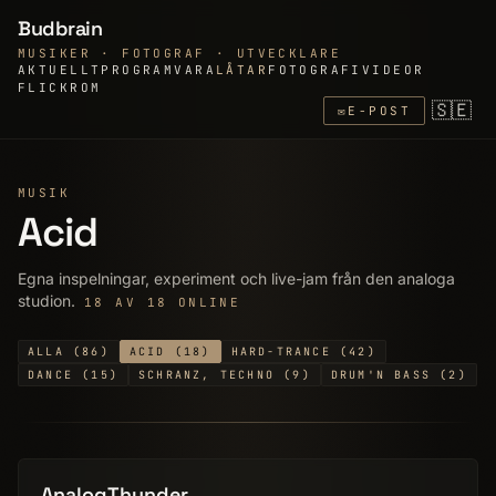
Budbrain
MUSIKER · FOTOGRAF · UTVECKLARE
AKTUELLT
PROGRAMVARA
LÅTAR
FOTOGRAFI
VIDEOR
FLICKR
OM
🇸🇪
✉
E-POST
MUSIK
Acid
Egna inspelningar, experiment och live-jam från den analoga
studion.
18 AV 18 ONLINE
ALLA (86)
ACID (18)
HARD-TRANCE (42)
DANCE (15)
SCHRANZ, TECHNO (9)
DRUM'N BASS (2)
AnalogThunder