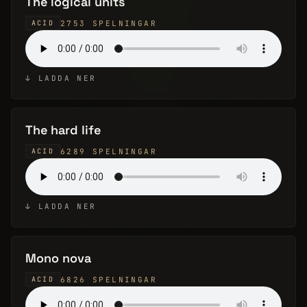
The logical units
2753 SPELNINGAR
ACID
↓ LADDA NER
The hard life
6289 SPELNINGAR
ACID
↓ LADDA NER
Mono nova
6826 SPELNINGAR
ACID