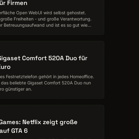
ür Firmen
rfläche Open WebUI wird selbst gehostet.
große Freiheiten - und große Verantwortung.
er Betreuungsaufwand und ist es so gut wie
Ratgebertext von P…
Gigaset Comfort 520A Duo für
Euro
ges Festnetztelefon gehört in jedes Homeoffice.
 das beliebte Gigaset Comfort 520A Duo nun
ro günstiger an.
Games: Netflix zeigt große
auf GTA 6