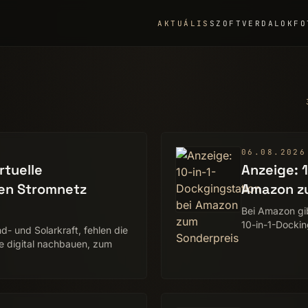
AKTUÁLIS
SZOFTVER
DALOK
FO
06.08.2026
rtuelle
Anzeige: 
n Stromnetz
Amazon z
Bei Amazon gi
10-in-1-Dockin
d- und Solarkraft, fehlen die
e digital nachbauen, zum