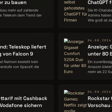
er zu bauen
ChatGPT f
usbau mehr auf zahlende
Die KI-Chatobe
die Telekom dem Trend der
Admins haben 
Wie groß ist d
ChatGPT? Ein 
06.08.2026
d: Teleskop liefert
Anzeige: 
g von Falcon 9
unter 80 
d Natrium besteht kein
Ein zuverlässi
berstufe von SpaceX die
Amazon bietet
mehr als 22 Eu
06.08.2026
ttarif mit Cashback
Rockstar 
 Vodafone sichern
Vorschau 