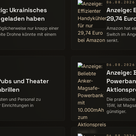
06.08.2026
zig: Ukrainisches
Anzeige: E
n geladen haben
29,74 Eur
möglicherweise nur knapp einer
Amazon hat ei
ite Drohne könnte mit einem
Switch im Ange
senkt.
06.08.2026
Anzeige: 
ubs und Theater
Powerban
brillen
Aktionspr
ten und Personal zu
Die praktisch
 Einrichtungen in
15W, ist Mags
günstiger.
06.08.2026