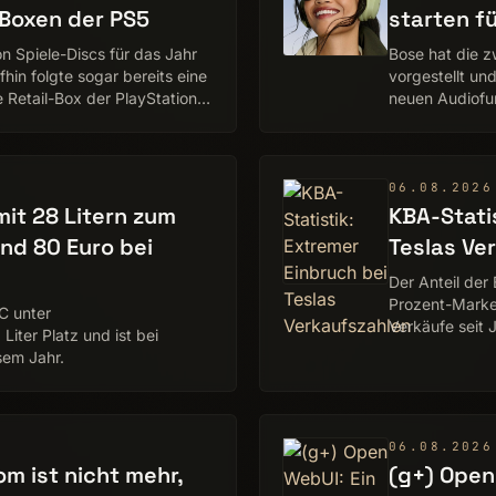
-Boxen der PS5
starten f
on Spiele-Discs für das Jahr
Bose hat die z
fhin folgte sogar bereits eine
vorgestellt un
 Retail-Box der PlayStation 5
neuen Audiofun
und zusätzlic
06.08.2026
it 28 Litern zum
KBA-Stati
nd 80 Euro bei
Teslas Ve
Der Anteil der
Prozent-Marke.
C unter
Verkäufe seit 
iter Platz und ist bei
sem Jahr.
06.08.2026
om ist nicht mehr,
(g+) Open