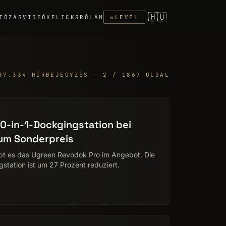
🇭🇺
TÓZÁS
VIDEÓK
FLICKR
RÓLAM
✉
LEVÉL
37.334 HÍRBEJEGYZÉS · 2 / 1867 OLDAL
10-in-1-Dockgingstation bei
um Sonderpreis
bt es das Ugreen Revodok Pro im Angebot. Die
gstation ist um 27 Prozent reduziert.