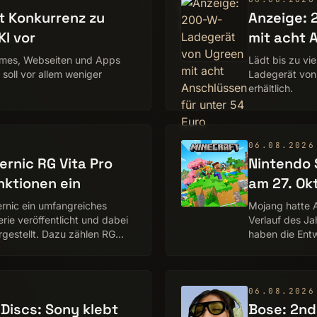
t Konkurrenz zu
Anzeige:
I vor
mit acht 
ames, Webseiten und Apps
Lädt bis zu vi
soll vor allem weniger
Ladegerät von
erhältlich.
06.08.2026
rnic RG Vita Pro
Nintendo 
nktionen ein
am 27. Ok
rnic ein umfangreiches
Mojang hatte A
ie veröffentlicht und dabei
Verlauf des Ja
gestellt. Dazu zählen RG
haben die Entw
…
Die Veröffentl
06.08.2026
-Discs: Sony klebt
Bose: 2nd