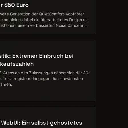
ür 350 Euro
weite Generation der QuietComfort-Kopfhörer
d kombiniert dabei ein überarbeitetes Design mit
ktionen, einem verbesserten Noise Cancelling
hen Ans…
stik: Extremer Einbruch bei
rkaufszahlen
 E-Autos an den Zulassungen nähert sich der 30-
 Tesla registriert hingegen die schwächsten
Jahren.
 WebUI: Ein selbst gehostetes