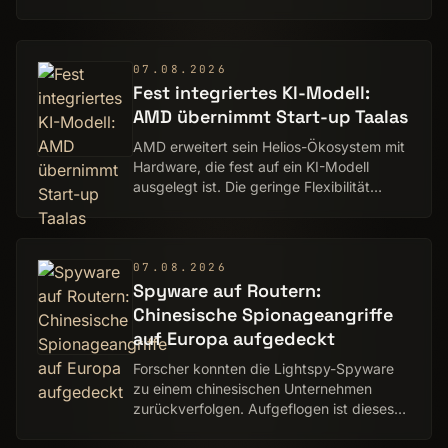
Preise und Vorbestellungs­zeitraum
bekannt gegeben. Frühbucher können
dabei erneut Geld s…
07.08.2026
Fest integriertes KI-Modell:
AMD übernimmt Start-up Taalas
AMD erweitert sein Helios-Ökosystem mit
Hardware, die fest auf ein KI-Modell
ausgelegt ist. Die geringe Flexibilität
bringt enorme Effizienz.
07.08.2026
Spyware auf Routern:
Chinesische Spionageangriffe
auf Europa aufgedeckt
Forscher konnten die Lightspy-Spyware
zu einem chinesischen Unternehmen
zurückverfolgen. Aufgeflogen ist dieses
wohl wegen einer KFC-Bestellung.