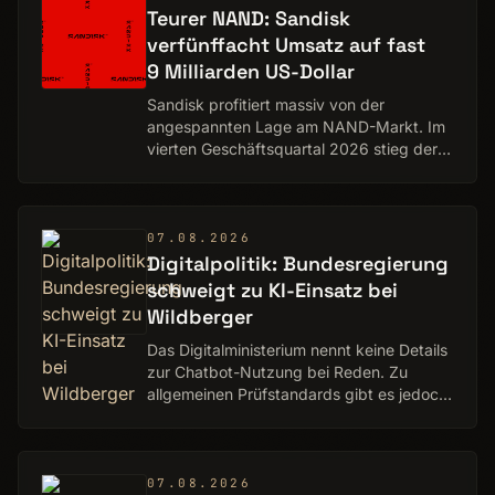
Teurer NAND: Sandisk
verfünffacht Umsatz auf fast
9 Milliarden US-Dollar
Sandisk profitiert massiv von der
angespannten Lage am NAND-Markt. Im
vierten Geschäftsquartal 2026 stieg der
Umsatz gegenüber dem Vorjahr von 1,9
auf knapp 9 Milliarden US-Dollar. Zwei
Drittel des Wa…
07.08.2026
Digitalpolitik: Bundesregierung
schweigt zu KI-Einsatz bei
Wildberger
Das Digitalministerium nennt keine Details
zur Chatbot-Nutzung bei Reden. Zu
allgemeinen Prüfstandards gibt es jedoch
Auskunft.
07.08.2026