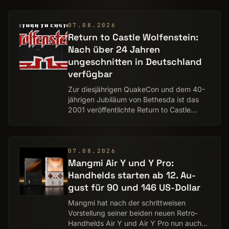
klassischen Ego-Shooter. Im Mittelpunkt
steht die neue Episode „Dawn of the
Mach…
07.08.2026
Return to Castle Wolfenstein:
Nach über 24 Jahren
ungeschnitten in Deutschland
verfügbar
Zur diesjährigen QuakeCon und dem 40-
jährigen Jubiläum von Bethesda ist das
2001 veröffentlichte Return to Castle
Wolfenstein für PC erstmals zu
100 Prozent ungeschnitten in Deutschland
erhältlich. Re…
07.08.2026
Mangmi Air Y und Y Pro:
Handhelds starten ab 12. Au­
gust für 90 und 146 US-Dollar
Mangmi hat nach der schrittweisen
Vorstellung seiner beiden neuen Retro-
Handhelds Air Y und Air Y Pro nun auch