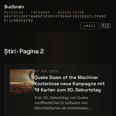
Budbrain
MUZICIAN · FOTOGRAF · DEZVOLTATOR
NOUTĂȚI
SOFTWARE
PIESE
FOTOGRAFIE
VIDEOCLIPURI
FLICKR
DESPRE
🇷🇴
✉
MAIL
Știri · Pagina 2
07.08.2026
Quake Dawn of the Machine:
Kostenlose neue Kampagne mit
19 Karten zum 30. Geburtstag
Zum 30. Geburtstag von Quake
veröffentlichen id Software und
MachineGames ein kostenloses,
umfangreiches Update für den