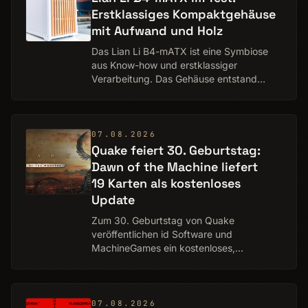
Erstklassiges Kompaktgehäuse
mit Aufwand und Holz
Das Lian Li B4-mATX ist eine Symbiose
aus Know-how und erstklassiger
Verarbeitung. Das Gehäuse entstand
abermals in Kooperation mit dem SFF-
Spezialisten DAN Cases. Das
minimalistische Design sowie der…
07.08.2026
Quake feiert 30. Geburtstag:
Dawn of the Machine liefert
19 Karten als kostenloses
Update
Zum 30. Geburtstag von Quake
veröffentlichen id Software und
MachineGames ein kostenloses,
umfangreiches Update für den
klassischen Ego-Shooter. Im Mittelpunkt
steht die neue Episode „Dawn of the
Mach…
07.08.2026