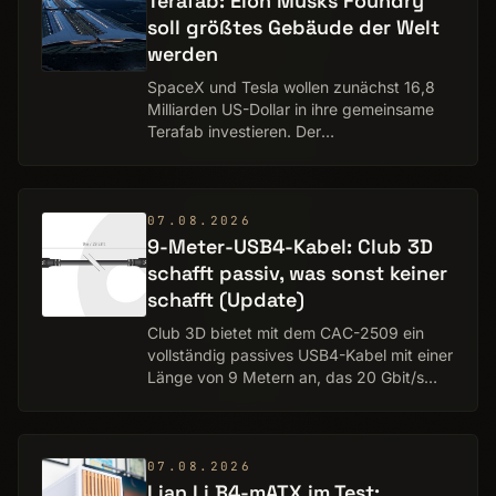
Terafab: Elon Musks Foundry
soll größ­tes Gebäude der Welt
werden
SpaceX und Tesla wollen zunächst 16,8
Milliarden US-Dollar in ihre gemeinsame
Terafab investieren. Der
Halbleiterkomplex soll im texanischen
Grimes County entstehen und Chips für
autonome Fahrzeuge, h…
07.08.2026
9-Meter-USB4-Kabel: Club 3D
schafft passiv, was sonst keiner
schafft (Update)
Club 3D bietet mit dem CAC-2509 ein
vollständig passives USB4-Kabel mit einer
Länge von 9 Metern an, das 20 Gbit/s
und 100 Watt Power Delivery übertragen
kann. Anders als bei Längen oberhalb von
2 Met…
07.08.2026
Lian Li B4-mATX im Test: