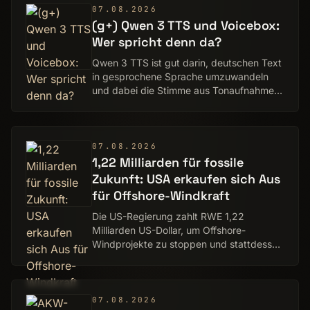
07.08.2026
(g+) Qwen 3 TTS und Voicebox:
Wer spricht denn da?
Qwen 3 TTS ist gut darin, deutschen Text
in gesprochene Sprache umzuwandeln
und dabei die Stimme aus Tonaufnahmen
zu imitieren. Wir zeigen, wie man einem
Text mit der Lieblingsstimme sprechen
lassen k…
07.08.2026
1,22 Milliarden für fossile
Zukunft: USA erkaufen sich Aus
für Offshore-Windkraft
Die US-Regierung zahlt RWE 1,22
Milliarden US-Dollar, um Offshore-
Windprojekte zu stoppen und stattdessen
in Kohle, Gas und LNG zu investieren.
07.08.2026