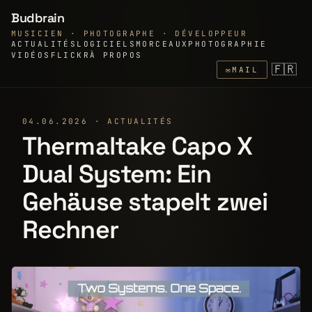
Budbrain
MUSICIEN · PHOTOGRAPHE · DÉVELOPPEUR
ACTUALITÉS
LOGICIELS
MORCEAUX
PHOTOGRAPHIE
VIDÉOS
FLICKR
À PROPOS
🇫🇷
✉
MAIL
04.06.2026 · ACTUALITÉS
Thermaltake Capo X
Dual System: Ein
Gehäuse stapelt zwei
Rechner