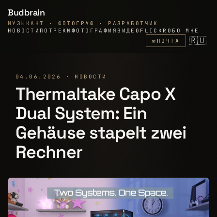
Budbrain
МУЗЫКАНТ · ФОТОГРАФ · РАЗРАБОТЧИК
НОВОСТИ
ПО
ТРЕКИ
ФОТОГРАФИЯ
ВИДЕО
FLICKR
ОБО МНЕ
🇷🇺
✉
ПОЧТА
04.06.2026 · НОВОСТИ
Thermaltake Capo X
Dual System: Ein
Gehäuse stapelt zwei
Rechner