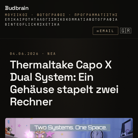
Budbrain
ΜΟΥΣΙΚΌΣ · ΦΩΤΟΓΡΆΦΟΣ · ΠΡΟΓΡΑΜΜΑΤΙΣΤΉΣ
ΕΠΙΚΑΙΡΌΤΗΤΑ
ΛΟΓΙΣΜΙΚΌ
ΚΟΜΜΆΤΙΑ
ΦΩΤΟΓΡΑΦΊΑ
ΒΊΝΤΕΟ
FLICKR
ΣΧΕΤΙΚΆ
🇬🇷
✉
EMAIL
04.06.2026 · ΝΈΑ
Thermaltake Capo X
Dual System: Ein
Gehäuse stapelt zwei
Rechner