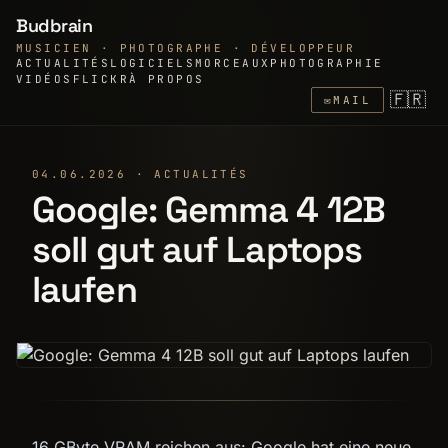
Budbrain
MUSICIEN · PHOTOGRAPHE · DÉVELOPPEUR
ACTUALITÉS
LOGICIELS
MORCEAUX
PHOTOGRAPHIE
VIDÉOS
FLICKR
À PROPOS
🇫🇷
✉
MAIL
04.06.2026 · ACTUALITÉS
Google: Gemma 4 12B
soll gut auf Laptops
laufen
16 GByte VRAM reichen aus: Google hat eine neue