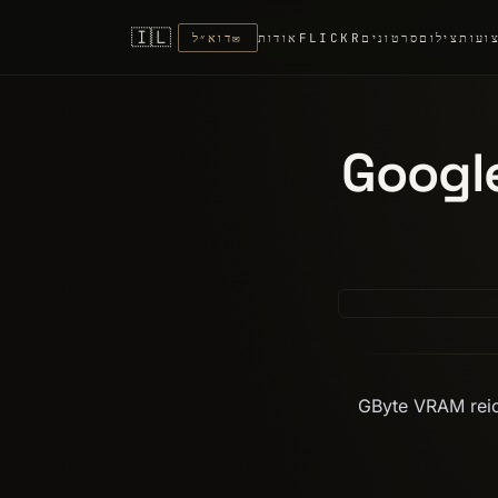
🇮🇱
ועות
צילום
סרטונים
FLICKR
אודות
✉
דוא״ל
Google
16 GByte VRAM re