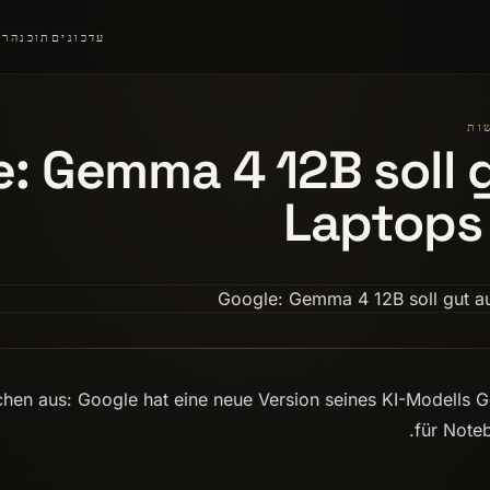
עדכונים
תוכנה
רצ
: Gemma 4 12B soll 
Laptops
ichen aus: Google hat eine neue Version seines KI-Modells 
für Noteb