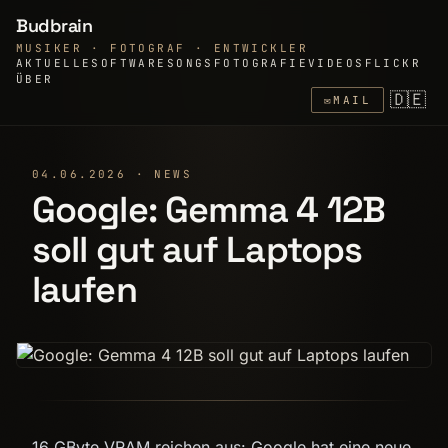
Budbrain
MUSIKER · FOTOGRAF · ENTWICKLER
AKTUELLE
SOFTWARE
SONGS
FOTOGRAFIE
VIDEOS
FLICKR
ÜBER
🇩🇪
✉
MAIL
04.06.2026 · NEWS
Google: Gemma 4 12B
soll gut auf Laptops
laufen
16 GByte VRAM reichen aus: Google hat eine neue