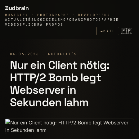
Budbrain
MUSICIEN · PHOTOGRAPHE · DÉVELOPPEUR
ACTUALITÉS
LOGICIELS
MORCEAUX
PHOTOGRAPHIE
VIDÉOS
FLICKR
À PROPOS
🇫🇷
✉
MAIL
04.06.2026 · ACTUALITÉS
Nur ein Client nötig:
HTTP/2 Bomb legt
Webserver in
Sekunden lahm