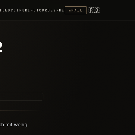
🇷🇴
IDEOCLIPURI
FLICKR
DESPRE
✉
MAIL
2
ch mit wenig