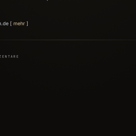
m.de [
mehr
]
ZENTARE