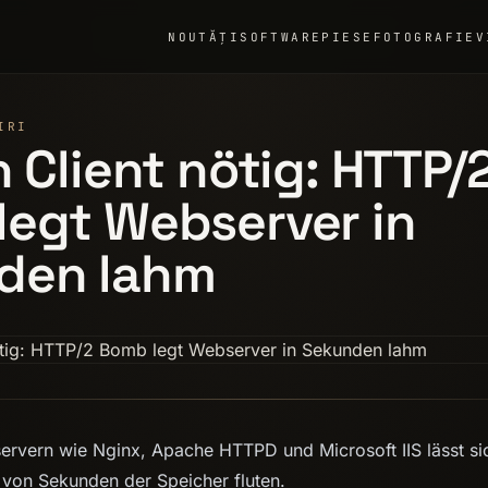
NOUTĂȚI
SOFTWARE
PIESE
FOTOGRAFIE
V
IRI
n Client nötig: HTTP/
egt Webserver in
den lahm
rvern wie Nginx, Apache HTTPD und Microsoft IIS lässt si
von Sekunden der Speicher fluten.