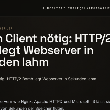
GÜNCEL
YAZILIM
PARÇALAR
FOTOĞRAF
BERLER
n Client nötig: HTTP/
egt Webserver in
den lahm
rvern wie Nginx, Apache HTTPD und Microsoft IIS lässt si
von Sekunden der Speicher fluten.