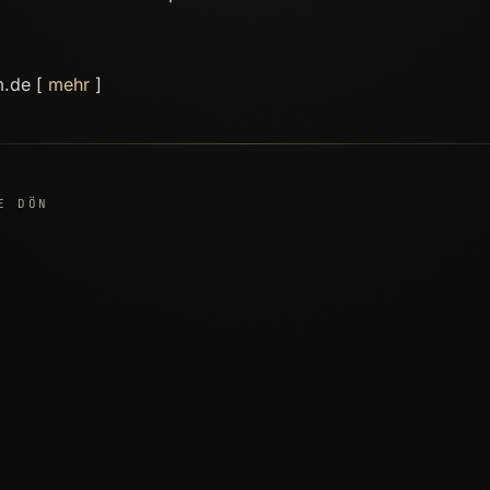
m.de [
mehr
]
E DÖN