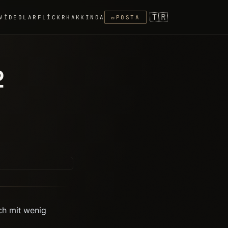
🇹🇷
VIDEOLAR
FLICKR
HAKKINDA
✉
POSTA
2
ch mit wenig