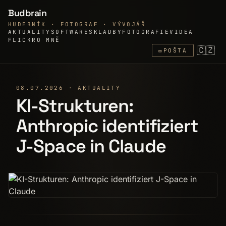
Budbrain
HUDEBNÍK · FOTOGRAF · VÝVOJÁŘ
AKTUALITY
SOFTWARE
SKLADBY
FOTOGRAFIE
VIDEA
FLICKR
O MNĚ
🇨🇿
✉
POŠTA
08.07.2026 · AKTUALITY
KI-Strukturen:
Anthropic identifiziert
J-Space in Claude