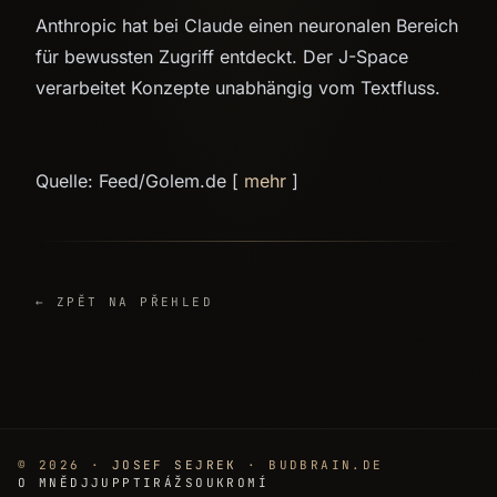
Anthropic hat bei Claude einen neuronalen Bereich
für bewussten Zugriff entdeckt. Der J-Space
verarbeitet Konzepte unabhängig vom Textfluss.
Quelle: Feed/Golem.de [
mehr
]
← ZPĚT NA PŘEHLED
© 2026 ·
JOSEF SEJREK
· BUDBRAIN.DE
O MNĚ
DJJUPP
TIRÁŽ
SOUKROMÍ