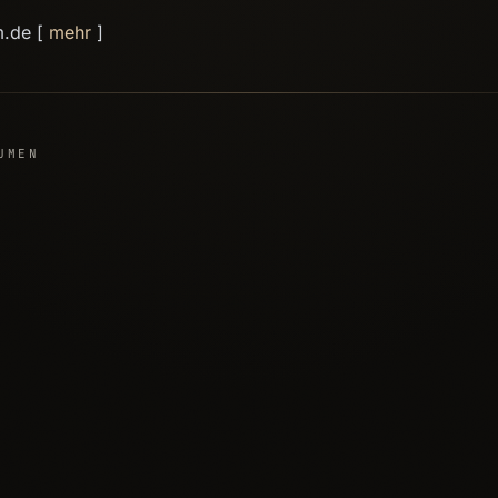
m.de [
mehr
]
UMEN