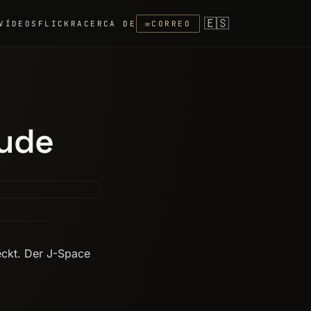
🇪🇸
VÍDEOS
FLICKR
ACERCA DE
✉
CORREO
aude
eckt. Der J-Space