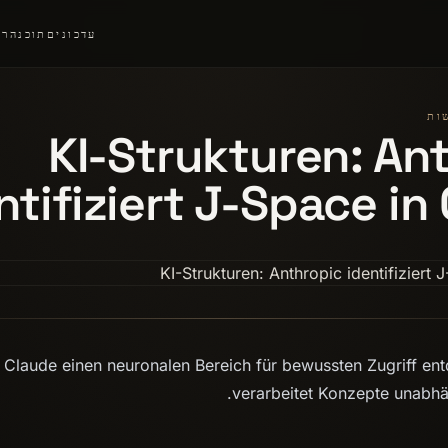
עדכונים
תוכנה
רצ
KI-Strukturen: An
ntifiziert J-Space in
i Claude einen neuronalen Bereich für bewussten Zugriff en
verarbeitet Konzepte unabhä