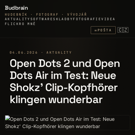
Budbrain
HUDEBNÍK · FOTOGRAF · VÝVOJÁŘ
AKTUALITY
SOFTWARE
SKLADBY
FOTOGRAFIE
VIDEA
FLICKR
O MNĚ
🇨🇿
✉
POŠTA
04.06.2026 · AKTUALITY
Open Dots 2 und Open
Dots Air im Test: Neue
Shokz' Clip-Kopfhörer
klingen wunderbar