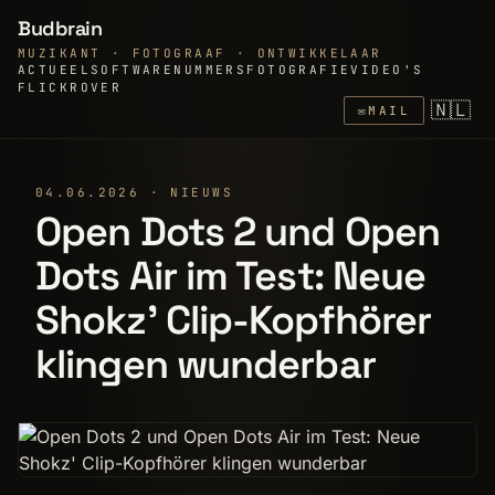
Budbrain
MUZIKANT · FOTOGRAAF · ONTWIKKELAAR
ACTUEEL
SOFTWARE
NUMMERS
FOTOGRAFIE
VIDEO'S
FLICKR
OVER
🇳🇱
✉
MAIL
04.06.2026 · NIEUWS
Open Dots 2 und Open
Dots Air im Test: Neue
Shokz' Clip-Kopfhörer
klingen wunderbar