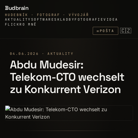
Budbrain
HUDEBNÍK · FOTOGRAF · VÝVOJÁŘ
AKTUALITY
SOFTWARE
SKLADBY
FOTOGRAFIE
VIDEA
FLICKR
O MNĚ
🇨🇿
✉
POŠTA
04.06.2026 · AKTUALITY
Abdu Mudesir:
Telekom-CTO wechselt
zu Konkurrent Verizon