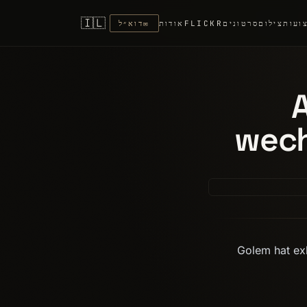
🇮🇱
ועות
צילום
סרטונים
FLICKR
אודות
✉
דוא״ל
wech
Golem hat ex