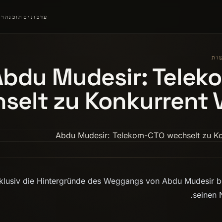
עדכונים
תוכנה
רצ
Abdu Mudesir: Telek
selt zu Konkurrent 
klusiv die Hintergründe des Weggangs von Abdu Mudesir b
seinen 