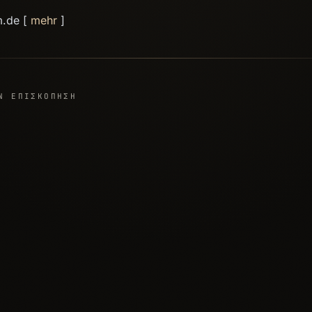
m.de [
mehr
]
Ν ΕΠΙΣΚΌΠΗΣΗ