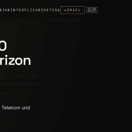
🇬🇷
ΦΊΑ
ΒΊΝΤΕΟ
FLICKR
ΣΧΕΤΙΚΆ
✉
EMAIL
O
rizon
r Telekom und