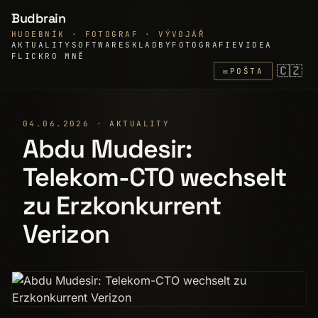
Budbrain
HUDEBNÍK · FOTOGRAF · VÝVOJÁŘ
AKTUALITY
SOFTWARE
SKLADBY
FOTOGRAFIE
VIDEA
FLICKR
O MNĚ
🇨🇿
✉
POŠTA
04.06.2026 · AKTUALITY
Abdu Mudesir:
Telekom-CTO wechselt
zu Erzkonkurrent
Verizon