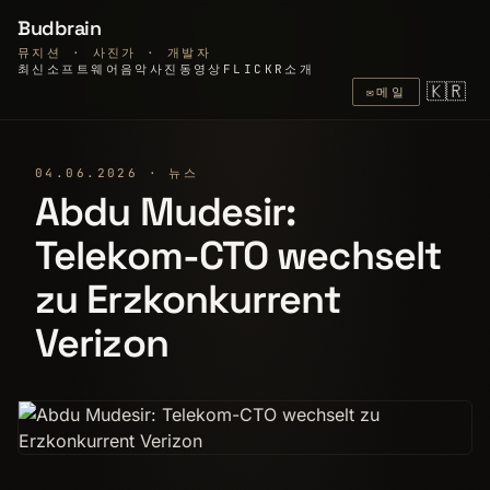
Budbrain
뮤지션 · 사진가 · 개발자
최신
소프트웨어
음악
사진
동영상
FLICKR
소개
🇰🇷
✉
메일
04.06.2026 · 뉴스
Abdu Mudesir:
Telekom-CTO wechselt
zu Erzkonkurrent
Verizon