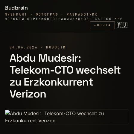
Budbrain
МУЗЫКАНТ · ФОТОГРАФ · РАЗРАБОТЧИК
НОВОСТИ
ПО
ТРЕКИ
ФОТОГРАФИЯ
ВИДЕО
FLICKR
ОБО МНЕ
🇷🇺
✉
ПОЧТА
04.06.2026 · НОВОСТИ
Abdu Mudesir:
Telekom-CTO wechselt
zu Erzkonkurrent
Verizon