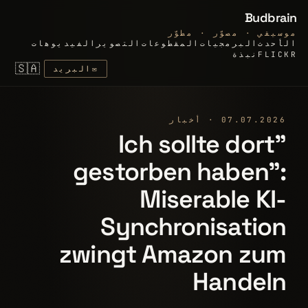
Budbrain
موسيقي · مصوّر · مطوّر
الأحدث
البرمجيات
المقطوعات
التصوير
الفيديوهات
FLICKR
نبذة
🇸🇦
✉
البريد
07.07.2026 · أخبار
"Ich sollte dort
gestorben haben":
Miserable KI-
Synchronisation
zwingt Amazon zum
Handeln