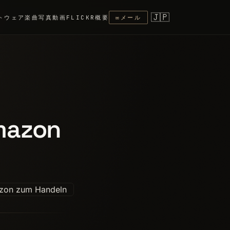
🇯🇵
トウェア
楽曲
写真
動画
FLICKR
概要
✉
メール
mazon