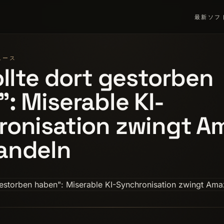
最新
ソフ
ニュース
ollte dort gestorben
: Miserable KI-
ronisation zwingt A
andeln